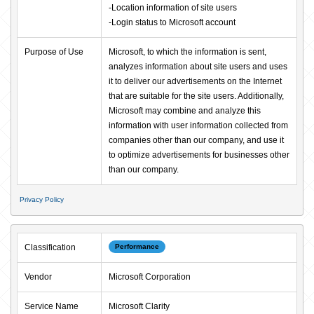
-Location information of site users

-Login status to Microsoft account
Purpose of Use
Microsoft, to which the information is sent, 
analyzes information about site users and uses 
it to deliver our advertisements on the Internet 
that are suitable for the site users. Additionally, 
Microsoft may combine and analyze this 
information with user information collected from 
companies other than our company, and use it 
to optimize advertisements for businesses other 
than our company.
Privacy Policy
Classification
Performance
Vendor
Microsoft Corporation
Service Name
Microsoft Clarity