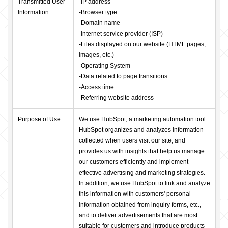
Transmitted User 
-IP address

Information
-Browser type

-Domain name

-Internet service provider (ISP)

-Files displayed on our website (HTML pages, 
images, etc.)

-Operating System

-Data related to page transitions

-Access time

-Referring website address
Purpose of Use
We use HubSpot, a marketing automation tool. 
HubSpot organizes and analyzes information 
collected when users visit our site, and 
provides us with insights that help us manage 
our customers efficiently and implement 
effective advertising and marketing strategies. 
In addition, we use HubSpot to link and analyze 
this information with customers' personal 
information obtained from inquiry forms, etc., 
and to deliver advertisements that are most 
suitable for customers and introduce products 