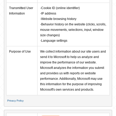
Transmitted User 
-Cookie ID (online identifier)

Information
-IP address

-Website browsing history

-Behavior history on the website (clicks, scrolls, 
mouse movements, selections, input, window 
size changes)

-Language settings
Purpose of Use
We collect information about our site users and 
send it to Microsoft to help us analyze and 
improve the performance of our website. 
Microsoft analyzes the information you submit 
and provides us with reports on website 
performance. Additionally, Microsoft may use 
this information for the purpose of improving 
Microsoft's own services and products.
まずは
Privacy Policy
かんたん30秒でお試し査定