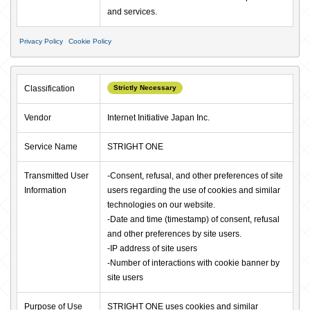
and services.
Privacy Policy
Cookie Policy
Classification
Strictly Necessary
Vendor
Internet Initiative Japan Inc.
Service Name
STRIGHT ONE
Transmitted User 
-Consent, refusal, and other preferences of site 
Information
users regarding the use of cookies and similar 
technologies on our website.

-Date and time (timestamp) of consent, refusal 
and other preferences by site users.

-IP address of site users

-Number of interactions with cookie banner by 
site users
Purpose of Use
STRIGHT ONE uses cookies and similar 