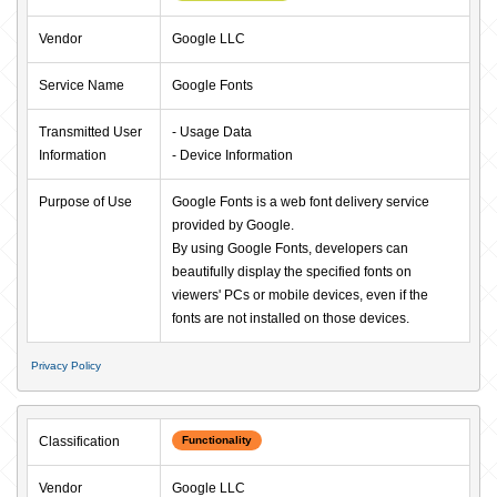
Vendor
Google LLC
Service Name
Google Fonts
Transmitted User 
- Usage Data

Information
- Device Information
Purpose of Use
Google Fonts is a web font delivery service 
provided by Google. 

By using Google Fonts, developers can 
beautifully display the specified fonts on 
viewers' PCs or mobile devices, even if the 
fonts are not installed on those devices.
Privacy Policy
Classification
Functionality
Vendor
Google LLC