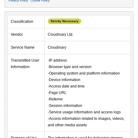
Privacy Policy
Cookie Policy
Classification
Strictly Necessary
Vendor
Cloudinary Ltd.
Service Name
Cloudinary
Transmitted User 
-IP address

Information
-Browser type and version

-Operating system and platform information

-Device information

-Access date and time

-Page URL

-Referrer

-Session information

-Service usage information and access logs

-Access information related to images, videos, 
and other media assets
Purpose of Use
The information is used for delivering images, 