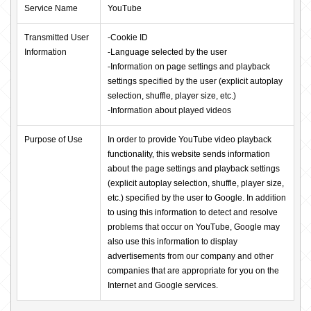
Service Name
YouTube
Transmitted User 
-Cookie ID

Information
-Language selected by the user

-Information on page settings and playback 
settings specified by the user (explicit autoplay 
selection, shuffle, player size, etc.)

-Information about played videos
Purpose of Use
In order to provide YouTube video playback 
functionality, this website sends information 
about the page settings and playback settings 
(explicit autoplay selection, shuffle, player size, 
etc.) specified by the user to Google. In addition 
to using this information to detect and resolve 
problems that occur on YouTube, Google may 
also use this information to display 
advertisements from our company and other 
companies that are appropriate for you on the 
Internet and Google services.