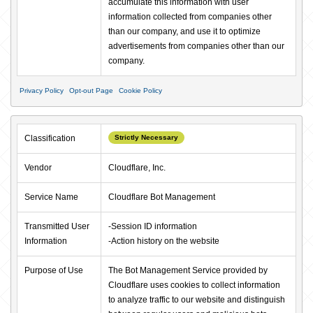
accumulate this information with user 
information collected from companies other 
than our company, and use it to optimize 
advertisements from companies other than our 
company.
Privacy Policy
Opt-out Page
Cookie Policy
Classification
Strictly Necessary
Vendor
Cloudflare, Inc.
Service Name
Cloudflare Bot Management
Transmitted User 
-Session ID information

Information
-Action history on the website
Purpose of Use
The Bot Management Service provided by 
Cloudflare uses cookies to collect information 
to analyze traffic to our website and distinguish 