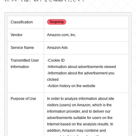
Classification
Targeting
Vendor
Amazon.com, Inc.
Service Name
Amazon Ads
Transmitted User 
-Cookie ID

Information
-Information about advertisements viewed

-Information about the advertisement you 
clicked

-Action history on the website
Purpose of Use
In order to analyze information about site 
visitors (users) on Amazon, which is the 
information provider, and to deliver our 
advertisements suitable for users on the 
Internet based on the analysis results. In 
addition, Amazon may combine and 