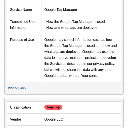
Service Name
Google Tag Manager
Transmitted User 
- How the Google Tag Manager is used

Information
- How and what tags are deployed.
Purpose of Use
Google may collect information such as how 
the Google Tag Manager is used, and how and 
what tags are deployed. Google may use this 
data to improve, maintain, protect and develop 
the Service as described in our privacy policy, 
but we will not share this data with any other 
Google product without Your consent.
Privacy Policy
Classification
Targeting
Vendor
Google LLC