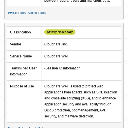
between regular users and malicious bots.
Privacy Policy
Cookie Policy
Classification
Strictly Necessary
Vendor
Cloudflare, Inc.
Service Name
Cloudflare WAF
Transmitted User 
-Session ID information
Information
Purpose of Use
Cloudflare WAF is used to protect web 
applications from attacks such as SQL injection 
and cross-site scripting (XSS), and to enhance 
application security and availability through 
DDoS protection, bot management, API 
security, and malware detection.