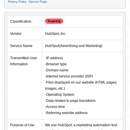
Privacy Policy
Opt-out Page
Classification
Targeting
Vendor
HubSpot, Inc.
Service Name
HubSpot(Advertising and Marketing)
Transmitted User 
-IP address

Information
-Browser type

-Domain name

-Internet service provider (ISP)

-Files displayed on our website (HTML pages, 
images, etc.)

-Operating System

-Data related to page transitions

-Access time

-Referring website address
Purpose of Use
We use HubSpot, a marketing automation tool. 