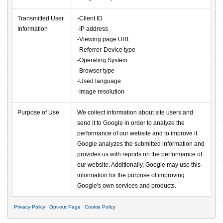
Transmitted User 
-Client ID

Information
-IP address

-Viewing page URL

-Referrer-Device type

-Operating System

-Browser type

-Used language

-Image resolution
Purpose of Use
We collect information about site users and 
send it to Google in order to analyze the 
performance of our website and to improve it. 
Google analyzes the submitted information and 
provides us with reports on the performance of 
our website. Additionally, Google may use this 
information for the purpose of improving 
Google's own services and products.
Privacy Policy
Opt-out Page
Cookie Policy