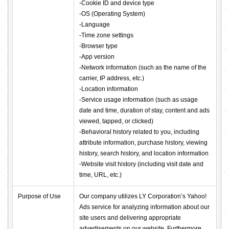
-Cookie ID and device type

-OS (Operating System)

-Language

-Time zone settings

-Browser type

-App version

-Network information (such as the name of the 
carrier, IP address, etc.)

-Location information

-Service usage information (such as usage 
date and time, duration of stay, content and ads 
viewed, tapped, or clicked)

-Behavioral history related to you, including 
attribute information, purchase history, viewing 
history, search history, and location information

-Website visit history (including visit date and 
time, URL, etc.)
Purpose of Use
Our company utilizes LY Corporation’s Yahoo! 
Ads service for analyzing information about our 
site users and delivering appropriate 
advertisements on our website. Furthermore, 