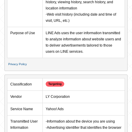
history, viewing history, search history, and 
location information

-Web visit history (including date and time of 
visit, URL, etc.)
Purpose of Use
LINE Ads uses the user information transmitted 
to analyze information about website users and 
to deliver advertisements tailored to those 
users on LINE services.
Privacy Policy
Classification
Targeting
Vendor
LY Corporation
Service Name
Yahoo! Ads
Transmitted User 
-Information about the device you are using

Information
-Advertising identifier that identifies the browser
