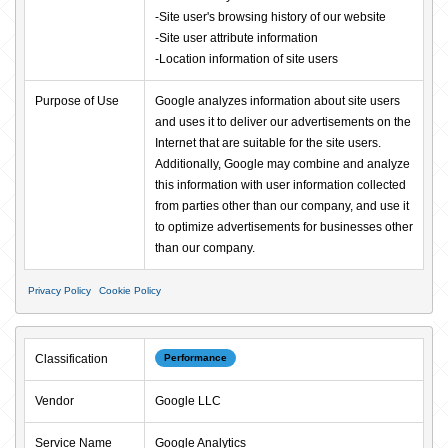
-Site user's browsing history of our website

-Site user attribute information

-Location information of site users
Purpose of Use
Google analyzes information about site users 
and uses it to deliver our advertisements on the 
Internet that are suitable for the site users. 
Additionally, Google may combine and analyze 
this information with user information collected 
from parties other than our company, and use it 
to optimize advertisements for businesses other 
than our company.
Privacy Policy
Cookie Policy
Classification
Performance
Vendor
Google LLC
Service Name
Google Analytics