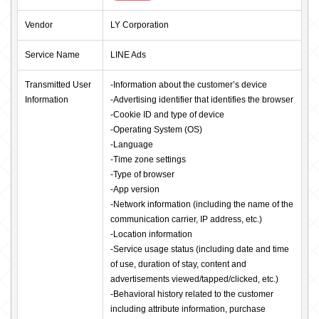
Vendor
LY Corporation
Service Name
LINE Ads
Transmitted User 
-Information about the customer’s device

Information
-Advertising identifier that identifies the browser

-Cookie ID and type of device

-Operating System (OS)

-Language

-Time zone settings

-Type of browser

-App version

-Network information (including the name of the 
communication carrier, IP address, etc.)

-Location information

-Service usage status (including date and time 
of use, duration of stay, content and 
advertisements viewed/tapped/clicked, etc.)

-Behavioral history related to the customer 
including attribute information, purchase 