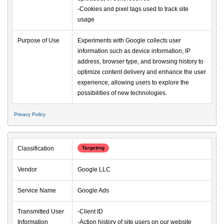
-Cookies and pixel tags used to track site 
usage
Purpose of Use
Experiments with Google collects user 
information such as device information, IP 
address, browser type, and browsing history to 
optimize content delivery and enhance the user 
experience, allowing users to explore the 
possibilities of new technologies.
Privacy Policy
Classification
Targeting
Vendor
Google LLC
Service Name
Google Ads
Transmitted User 
-Client ID

Information
-Action history of site users on our website
