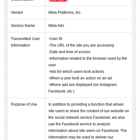
Vendor
Meta Platforms, Inc.
Service Name
Meta Ads
Transmitted User 
-User ID

Information
-The URL of the site you are accessing

-Date and time of access

-Information related to the browser used by the 
user

-Ads for which users took actions

-When a user took an action on an ad

-Where ads are displayed (on Instagram, 
Facebook, etc.)
Purpose of Use
In addition to providing a function that allows 
site users to share the content of our website on 
the social network service Facebook, we also 
use the Facebook service to analyze 
information about site users on Facebook. The 
information may be used to deliver our 