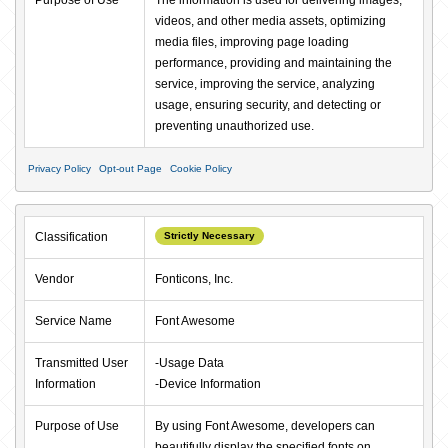
videos, and other media assets, optimizing 
media files, improving page loading 
performance, providing and maintaining the 
service, improving the service, analyzing 
usage, ensuring security, and detecting or 
preventing unauthorized use.
Privacy Policy
Opt-out Page
Cookie Policy
Classification
Strictly Necessary
Vendor
Fonticons, Inc.
Service Name
Font Awesome
Transmitted User 
-Usage Data

Information
-Device Information
Purpose of Use
By using Font Awesome, developers can 
beautifully display the specified fonts on 