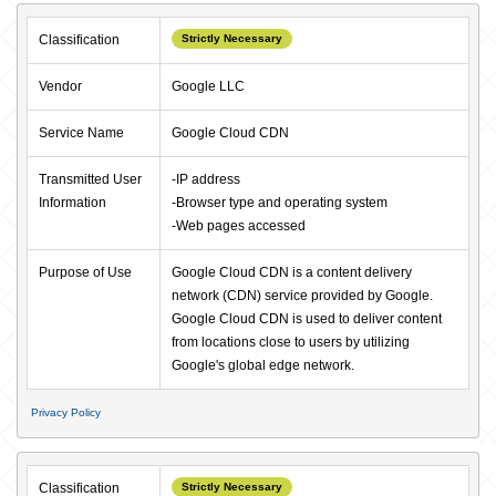
Classification
Strictly Necessary
Vendor
Google LLC
Service Name
Google Cloud CDN
Transmitted User 
-IP address

Information
-Browser type and operating system

-Web pages accessed
Purpose of Use
Google Cloud CDN is a content delivery 
network (CDN) service provided by Google. 

Google Cloud CDN is used to deliver content 
from locations close to users by utilizing 
Google's global edge network.
Privacy Policy
Classification
Strictly Necessary