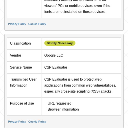
viewers' PCs or mobile devices, even if the 
fonts are not installed on those devices.
Privacy Policy
Cookie Policy
Classification
Strictly Necessary
Vendor
Google LLC
Service Name
CSP Evaluator
Transmitted User 
CSP Evaluator is used to protect web 
Information
applications from common web vulnerabilities, 
especially cross-site scripting (XSS) attacks.
Purpose of Use
・URL requested

・Browser Information
Privacy Policy
Cookie Policy