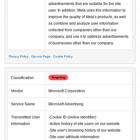
advertisements that are suitable for the site 
user. In addition, Meta uses this information to 
improve the quality of Meta's products, as well 
as combine and analyze user information 
collected from companies other than our 
company, and use it to optimize advertisements 
of businesses other than our company.
Privacy Policy
Opt-out Page
Cookie Policy
Classification
Targeting
Vendor
Microsoft Corporation
Service Name
Microsoft Advertising
Transmitted User 
-Cookie ID (online identifier)

Information
-Action history of site users on our website

-Site user's browsing history of our website

-Site user attribute information
