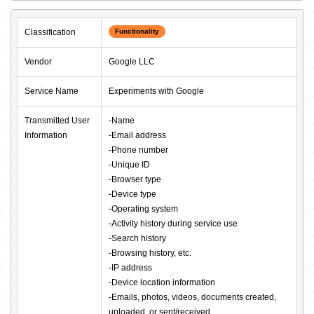
Classification
Functionality
Vendor
Google LLC
Service Name
Experiments with Google
Transmitted User 
-Name

Information
-Email address

-Phone number

-Unique ID

-Browser type

-Device type

-Operating system

-Activity history during service use

-Search history

-Browsing history, etc.

-IP address

-Device location information

-Emails, photos, videos, documents created, 
uploaded, or sent/received
