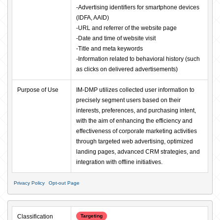
-Advertising identifiers for smartphone devices 
(IDFA, AAID)

-URL and referrer of the website page

-Date and time of website visit

-Title and meta keywords

-Information related to behavioral history (such 
as clicks on delivered advertisements)
Purpose of Use
IM-DMP utilizes collected user information to 
precisely segment users based on their 
interests, preferences, and purchasing intent, 
with the aim of enhancing the efficiency and 
effectiveness of corporate marketing activities 
through targeted web advertising, optimized 
landing pages, advanced CRM strategies, and 
integration with offline initiatives.
Privacy Policy
Opt-out Page
Classification
Targeting