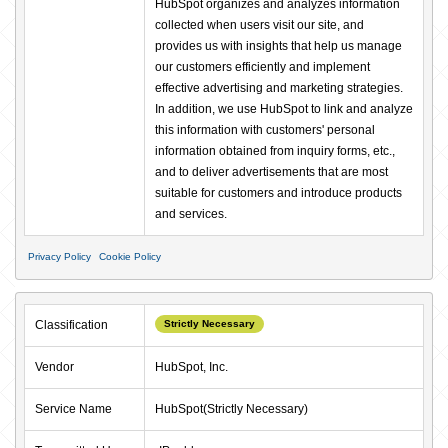
HubSpot organizes and analyzes information 
collected when users visit our site, and 
provides us with insights that help us manage 
our customers efficiently and implement 
effective advertising and marketing strategies. 
In addition, we use HubSpot to link and analyze 
this information with customers' personal 
information obtained from inquiry forms, etc., 
and to deliver advertisements that are most 
suitable for customers and introduce products 
and services.
Privacy Policy
Cookie Policy
Classification
Strictly Necessary
Vendor
HubSpot, Inc.
Service Name
HubSpot(Strictly Necessary)