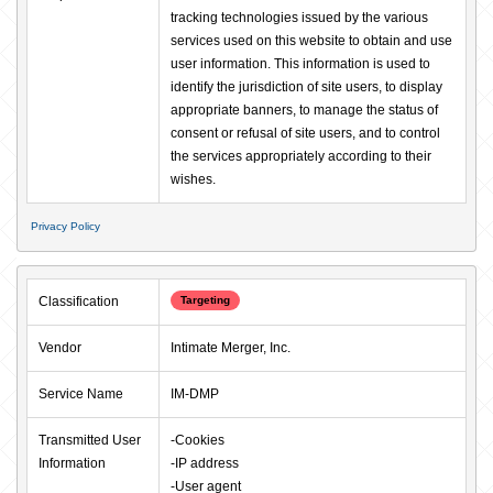
tracking technologies issued by the various 
services used on this website to obtain and use 
user information. This information is used to 
identify the jurisdiction of site users, to display 
appropriate banners, to manage the status of 
consent or refusal of site users, and to control 
the services appropriately according to their 
wishes.
Privacy Policy
Classification
Targeting
Vendor
Intimate Merger, Inc.
Service Name
IM-DMP
Transmitted User 
-Cookies

Information
-IP address

-User agent
