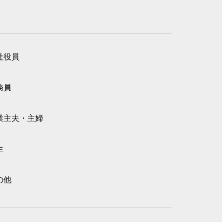
社役員
務員
業主夫・主婦
生
の他