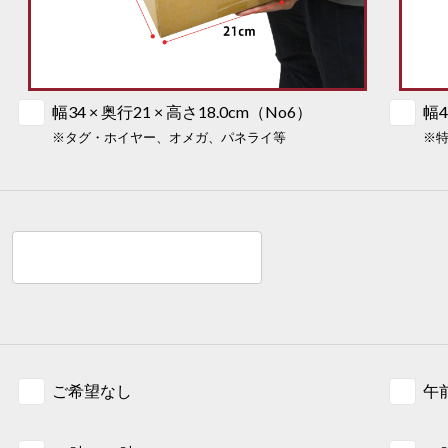
幅34 × 奥行21 × 高さ18.0cm（No6）
幅4
ご希望なし
午