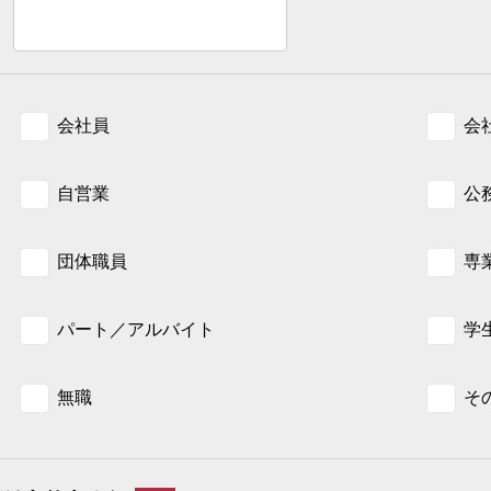
会社員
会
自営業
公
団体職員
専
パート／アルバイト
学
無職
そ