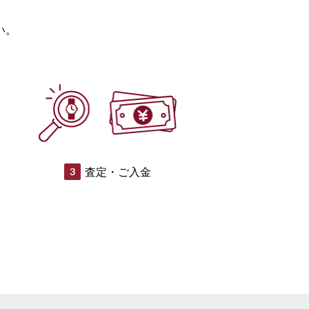
い。
査定・ご入金
3