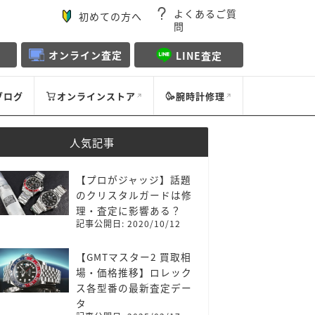
よくあるご質
初めての方へ
問
オンライン査定
LINE査定
ブログ
オンラインストア
腕時計修理
人気記事
【プロがジャッジ】話題
のクリスタルガードは修
理・査定に影響ある？
記事公開日: 2020/10/12
【GMTマスター2 買取相
場・価格推移】ロレック
ス各型番の最新査定デー
タ