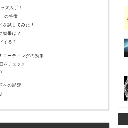
グッズ入手！
マーの特徴
ドを試してみた！
グ効果は？
ドする？
！コーティングの効果
面をチェック
？
額への影響
は