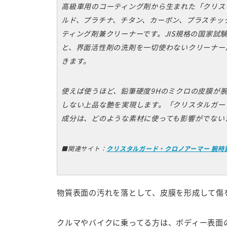
高級車用のコーティング剤から生まれた「クリス
ルド、プラチナ、チタン、カーボン、プラスチッ
ティング剤兼クリーナーです。JIS規格の国家試
と、界面活性剤の洗剤を一切使わないクリーナー
きます。
使えば使うほど、鉛筆硬度9Hのミクロの皮膜が
しない上品な艶を実現します。「クリスタルガー
成分は、どのような素材に使っても影響がでない
■関連サイト：
クリスタルガード・クロノアーマー 腕時
物質表面の汚れを落として、皮膜を形成して傷
クルマやバイクに乗ってる方は、ボディー表面