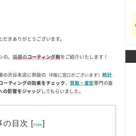
ただきありがとうございます。
シの、
話題の
コーティング剤
をご紹介いたします！
場の渋谷本店に併設の
時計
（4階に窓口がございます）
コーティングの効果をチェック
、
買取・査定
専門の査
への影響をジャッジ
してもらいました。
事の目次
[
]
hide