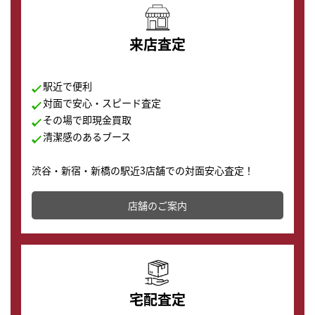
来店査定
駅近で便利
対面で安心・スピード査定
その場で即現金買取
清潔感のあるブース
渋谷・新宿・新橋の駅近3店舗での対面安心査定！
その場で現金買取致します。渋谷本店では、時計販売の
店舗を併設しており、下取りに出してお得に新しい時計
店舗のご案内
の購入もできます♪
宅配査定