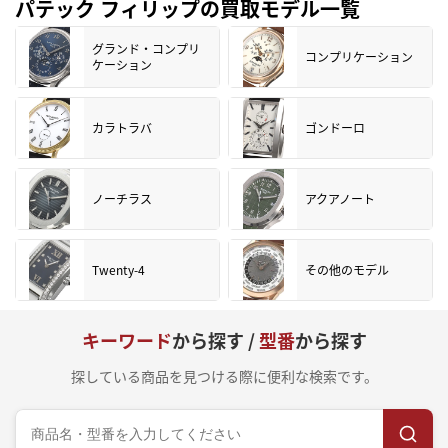
パテック フィリップの買取モデル一覧
グランド・コンプリ
コンプリケーション
ケーション
カラトラバ
ゴンドーロ
ノーチラス
アクアノート
Twenty-4
その他のモデル
キーワード
から探す /
型番
から探す
探している商品を見つける際に便利な検索です。