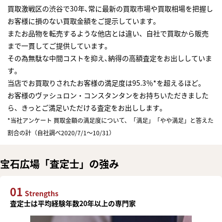
買取激戦区の渋谷で30年､常に最新の買取市場や買取相場を把握し
お客様に損のない買取金額をご提示しています｡
またお品物を転売するような他店とは違い、自社で買取から販売
まで一貫してご提供しています｡
その為無駄な中間コストを抑え､納得の高額査定をお出ししていま
す｡
当店でお買取りされたお客様の満足度は95.3％*を超えるほど｡
お客様のヴァシュロン・コンスタンタンをお持ちいただきました
ら、きっとご満足いただける査定をお出しします｡
*当社アンケート 買取金額の満足度について、「満足」「やや満足」と答えた
割合の計（自社調べ2020/7/1～10/31）
宝石広場「査定士」の強み
01
Strengths
査定士は平均経験年数20年以上の専門家