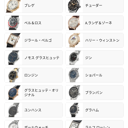
ブレゲ
チューダー
ベル＆ロス
A.ランゲ＆ゾーネ
ジラール・ペルゴ
ハリー・ウィンストン
ノモス グラスヒュッテ
ジン
ロンジン
ショパール
グラスヒュッテ・オリ
ブランパン
ジナル
ユンハンス
グラハム
ボールウォッチ
ラルフ ローレン