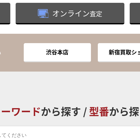
オンライン
査定
渋谷本店
新宿買取シ
い
キーワード
から探す /
型番
から探