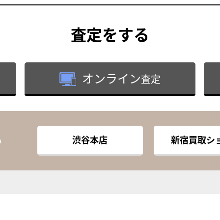
査定
をする
オンライン
査定
渋谷本店
新宿買取シ
い