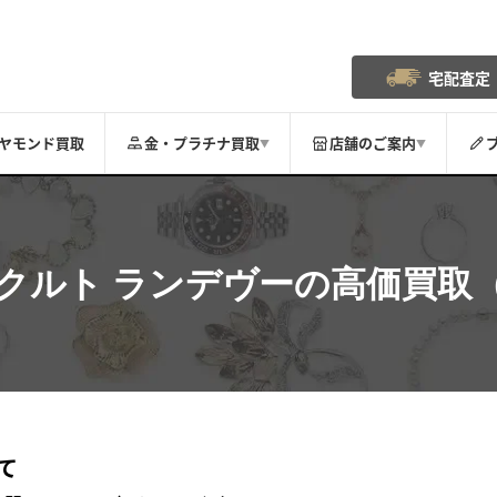
宅配査定
ヤモンド買取
金・プラチナ買取
店舗のご案内
▼
▼
クルト
ランデヴー
の高価買取
て