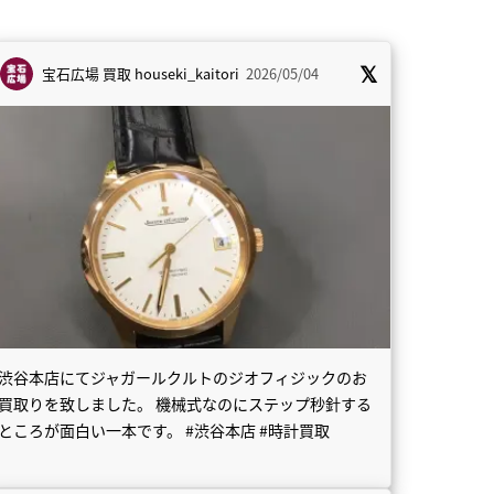
宝石広場 買取
houseki_kaitori
2026/05/04
渋谷本店にてジャガールクルトのジオフィジックのお
買取りを致しました。 機械式なのにステップ秒針する
ところが面白い一本です。 #渋谷本店 #時計買取