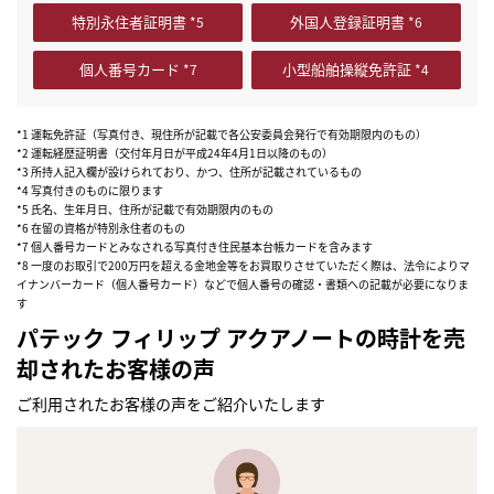
特別永住者証明書
外国人登録証明書
個人番号カード
小型船舶操縦免許証
*1 運転免許証（写真付き、現住所が記載で各公安委員会発行で有効期限内のもの）
*2 運転経歴証明書（交付年月日が平成24年4月1日以降のもの）
*3 所持人記入欄が設けられており、かつ、住所が記載されているもの
*4 写真付きのものに限ります
*5 氏名、生年月日、住所が記載で有効期限内のもの
*6 在留の資格が特別永住者のもの
*7 個人番号カードとみなされる写真付き住民基本台帳カードを含みます
*8 一度のお取引で200万円を超える金地金等をお買取りさせていただく際は、法令によりマ
イナンバーカード（個人番号カード）などで個人番号の確認・書類への記載が必要になりま
す
パテック フィリップ アクアノートの時計を売
却されたお客様の声
ご利用されたお客様の声をご紹介いたします