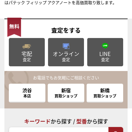
はパテック フィリップ アクアノートを高価買取り致します。
査定
をする
宅配
オンライン
LINE
査定
査定
査定
お電話でもお気軽にご相談ください
渋谷
新宿
新橋
本店
買取ショップ
買取ショップ
キーワード
から探す /
型番
から探す