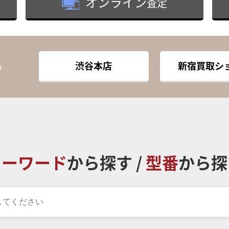
オンライン
査定
渋谷本店
新宿買取シ
い
キーワード
から探す /
型番
から探