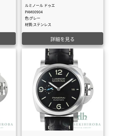
ルミノール ドゥエ
PAM00904
色:グレー
材質:ステンレス
詳細を見る