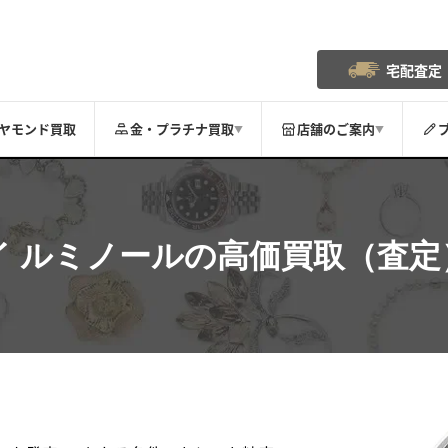
宅配査定
ヤモンド買取
金・プラチナ買取
店舗のご案内
▼
▼
イ
ルミノール
の高価買取（査定