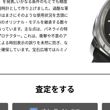
ル」を発表｡いかなる条件のもとでも精度
腕時計として作り上げました。過酷な軍
計はまさにそのような使用状況を念頭に
時のオリジナル・モデルを継承する数々
なっています。主な点は、パネライの特
ロテクター｡ これは、衝撃や不意のア
による時刻表示の誤りを未然に防ぎ、な
を確保しています。宝石広場ではルミノ
査定
をする