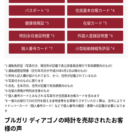
パスポート
住民基本台帳カード
健康保険証
在留カード
特別永住者証明書
外国人登録証明書
個人番号カード
小型船舶操縦免許証
*1 運転免許証（写真付き、現住所が記載で各公安委員会発行で有効期限内のもの）
*2 運転経歴証明書（交付年月日が平成24年4月1日以降のもの）
*3 所持人記入欄が設けられており、かつ、住所が記載されているもの
*4 写真付きのものに限ります
*5 氏名、生年月日、住所が記載で有効期限内のもの
*6 在留の資格が特別永住者のもの
*7 個人番号カードとみなされる写真付き住民基本台帳カードを含みます
*8 一度のお取引で200万円を超える金地金等をお買取りさせていただく際は、法令によりマ
イナンバーカード（個人番号カード）などで個人番号の確認・書類への記載が必要になりま
す
ブルガリ ディアゴノの時計を売却されたお客
様の声