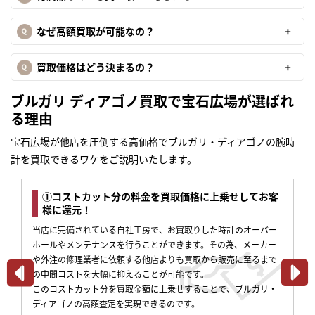
なぜ高額買取が可能なの？
買取価格はどう決まるの？
ブルガリ ディアゴノ買取で宝石広場が選ばれ
る理由
宝石広場が他店を圧倒する高価格でブルガリ・ディアゴノの腕時
計を買取できるワケをご説明いたします。
ストカット分の料金を買取価格に上乗せしてお客
②東京渋谷
還元！
東京・渋谷に実
完備されている自社工房で、お買取りした時計のオーバー
す。
やメンテナンスを行うことができます。その為、メーカー
当店にはGIA
の修理業者に依頼する他店よりも買取から販売に至るまで
20年以上の豊
コストを大幅に抑えることが可能です。
定番モデルはも
まずは
ストカット分を買取金額に上乗せすることで、ブルガリ・
ジ・アンティー
かんたん30秒でお試し査定
ゴノの高額査定を実現できるのです。
お品物であって