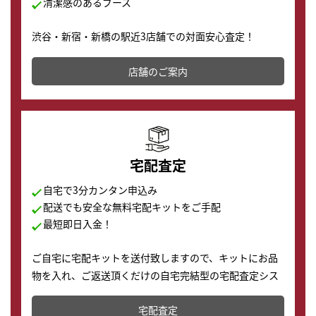
清潔感のあるブース
渋谷・新宿・新橋の駅近3店舗での対面安心査定！
その場で現金買取致します。渋谷本店では、時計販売の
店舗を併設しており、下取りに出してお得に新しい時計
店舗のご案内
の購入もできます♪
宅配査定
自宅で3分カンタン申込み
配送でも安全な無料宅配キットをご手配
最短即日入金！
ご自宅に宅配キットを送付致しますので、キットにお品
物を入れ、ご返送頂くだけの自宅完結型の宅配査定シス
テムです。
宅配査定
配送でも簡単&安全に査定・買取に出すことが可能で