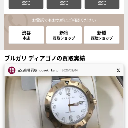
査定
査定
査定
お電話でもお気軽にご相談ください
渋谷
新宿
新橋
本店
買取ショップ
買取ショップ
ブルガリ ディアゴノの買取実績
宝石広場 買取
houseki_kaitori
2026/02/04