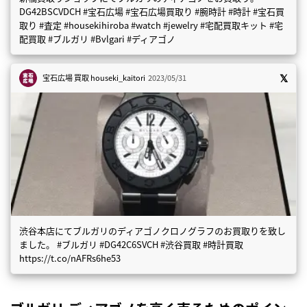
DG42BSCVDCH #宝石広場 #宝石広場買取り #腕時計 #時計 #宝石買
取り #査定 #housekihiroba #watch #jewelry #宅配買取キット #宅
配買取 #ブルガリ #Bvlgari #ディアゴノ
宝石広場 買取
houseki_kaitori
2023/05/31
渋谷本店にてブルガリのディアゴノクロノグラフのお買取りを致し
ました。 #ブルガリ #DG42C6SVCH #渋谷買取 #時計買取
https://t.co/nAFRs6he53