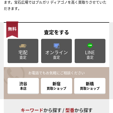
ます。宝石広場ではブルガリ ディアゴノを高く買取りさせていた
だきます｡
査定
をする
宅配
オンライン
LINE
査定
査定
査定
お電話でもお気軽にご相談ください
渋谷
新宿
新橋
本店
買取ショップ
買取ショップ
キーワード
から探す /
型番
から探す