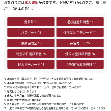
お買取りには
本人確認
が必要です。下記いずれか1点をご用意くだ
さい（原本のみ）。
免許証
運転経歴証明書
パスポート
住民基本台帳カード
健康保険証
在留カード
特別永住者証明書
外国人登録証明書
個人番号カード
小型船舶操縦免許証
*1 運転免許証（写真付き、現住所が記載で各公安委員会発行で有効期限内のもの）
*2 運転経歴証明書（交付年月日が平成24年4月1日以降のもの）
*3 所持人記入欄が設けられており、かつ、住所が記載されているもの
*4 写真付きのものに限ります
*5 氏名、生年月日、住所が記載で有効期限内のもの
*6 在留の資格が特別永住者のもの
*7 個人番号カードとみなされる写真付き住民基本台帳カードを含みます
*8 一度のお取引で200万円を超える金地金等をお買取りさせていただく際は、法令によりマ