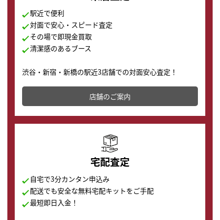
駅近で便利
対面で安心・スピード査定
その場で即現金買取
清潔感のあるブース
渋谷・新宿・新橋の駅近3店舗での対面安心査定！
その場で現金買取致します。渋谷本店では、時計販売の
店舗を併設しており、下取りに出してお得に新しい時計
店舗のご案内
の購入もできます♪
宅配査定
自宅で3分カンタン申込み
配送でも安全な無料宅配キットをご手配
最短即日入金！