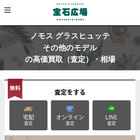
ノモス グラスヒュッテ
その他のモデル
の高価買取（査定）・相場
査定
をする
宅配
オンライン
LINE
査定
査定
査定