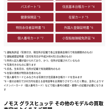
パスポート
住民基本台帳カード
健康保険証
在留カード
特別永住者証明書
外国人登録証明書
個人番号カード
小型船舶操縦免許証
*1 運転免許証（写真付き、現住所が記載で各公安委員会発行で有効期限内のもの）
*2 運転経歴証明書（交付年月日が平成24年4月1日以降のもの）
*3 所持人記入欄が設けられており、かつ、住所が記載されているもの
*4 写真付きのものに限ります
*5 氏名、生年月日、住所が記載で有効期限内のもの
*6 在留の資格が特別永住者のもの
*7 個人番号カードとみなされる写真付き住民基本台帳カードを含みます
*8 一度のお取引で200万円を超える金地金等をお買取りさせていただく際は、法令によりマ
イナンバーカード（個人番号カード）などで個人番号の確認・書類への記載が必要になりま
す
ノモス グラスヒュッテ その他のモデルの買取