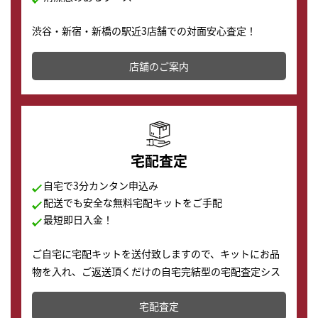
渋谷・新宿・新橋の駅近3店舗での対面安心査定！
その場で現金買取致します。渋谷本店では、時計販売の
店舗を併設しており、下取りに出してお得に新しい時計
店舗のご案内
の購入もできます♪
宅配査定
自宅で3分カンタン申込み
配送でも安全な無料宅配キットをご手配
最短即日入金！
ご自宅に宅配キットを送付致しますので、キットにお品
物を入れ、ご返送頂くだけの自宅完結型の宅配査定シス
テムです。
宅配査定
配送でも簡単&安全に査定・買取に出すことが可能で