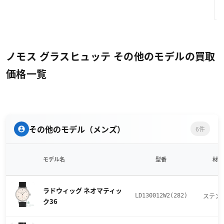
ノモス グラスヒュッテ その他のモデルの買取
価格一覧
その他のモデル（メンズ）
6件
モデル名
型番
材質
ラドウィッグ ネオマティッ
ステン
LD130012W2(282)
ク36