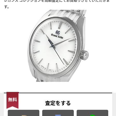
す。
査定
をする