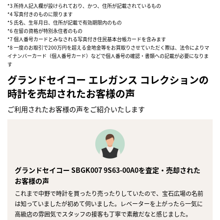
*3 所持人記入欄が設けられており、かつ、住所が記載されているもの
*4 写真付きのものに限ります
*5 氏名、生年月日、住所が記載で有効期限内のもの
*6 在留の資格が特別永住者のもの
*7 個人番号カードとみなされる写真付き住民基本台帳カードを含みます
*8 一度のお取引で200万円を超える金地金等をお買取りさせていただく際は、法令によりマ
イナンバーカード（個人番号カード）などで個人番号の確認・書類への記載が必要になりま
す
グランドセイコー エレガンス コレクションの
時計を売却されたお客様の声
ご利用されたお客様の声をご紹介いたします
グランドセイコー SBGK007 9S63-00A0を査定・売却された
お客様の声
これまで中野で時計を買ったり売ったりしていたので、宝石広場の名前
まずは
は知っていましたが初めて伺いました。レベーターを上がったら一気に
かんたん30秒でお試し査定
高級店の雰囲気でスタッフの接客も丁寧で素敵だなと感じました。