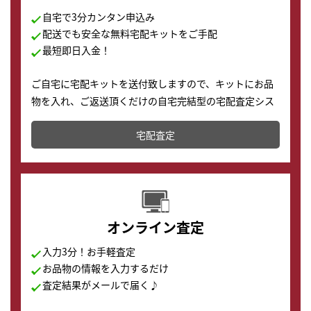
自宅で3分カンタン申込み
配送でも安全な無料宅配キットをご手配
最短即日入金！
ご自宅に宅配キットを送付致しますので、キットにお品
物を入れ、ご返送頂くだけの自宅完結型の宅配査定シス
テムです。
宅配査定
配送でも簡単&安全に査定・買取に出すことが可能で
す。
オンライン査定
入力3分！お手軽査定
お品物の情報を入力するだけ
査定結果がメールで届く♪