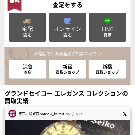
査定
をする
宅配
オンライン
LINE
査定
査定
査定
お電話でもお気軽にご相談ください
渋谷
新宿
新橋
本店
買取ショップ
買取ショップ
グランドセイコー エレガンス コレクションの
買取実績
宝石広場 買取
houseki_kaitori
2026/07/22