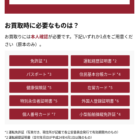
お買取時に必要なものは？
お買取りには
本人確認
が必要です。下記いずれか1点をご用意くだ
さい（原本のみ）。
免許証
運転経歴証明書
パスポート
住民基本台帳カード
健康保険証
在留カード
特別永住者証明書
外国人登録証明書
個人番号カード
小型船舶操縦免許証
*1 運転免許証（写真付き、現住所が記載で各公安委員会発行で有効期限内のもの）
*2 運転経歴証明書（交付年月日が平成24年4月1日以降のもの）