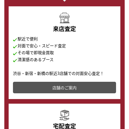
来店査定
駅近で便利
対面で安心・スピード査定
その場で即現金買取
清潔感のあるブース
渋谷・新宿・新橋の駅近3店舗での対面安心査定！
その場で現金買取致します。渋谷本店では、時計販売の
店舗を併設しており、下取りに出してお得に新しい時計
店舗のご案内
の購入もできます♪
宅配査定