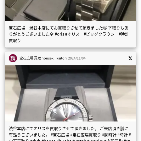
宝石広場 渋谷本店にてお買取りさせて頂きました🙂 下取りもあ
りがとうございました💎 #oris #オリス #ビッグクラウン #時計
買取り
宝石広場 買取
houseki_kaitori
2024/11/04
渋谷本店にてオリスを買取りさせて頂きました。 ご来店頂き誠に
有難うございました。 #宝石広場 #宝石広場買取り #腕時計 #時計 #
宝石買取り #査定 #housekihiroba #watch #jewelry #宅配買取 #宅