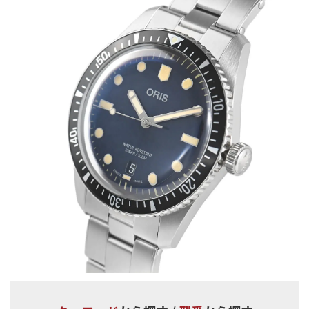
うことへのルールが厳しくなります。メーカーとしてはコストがか
かる施行でしたが、老舗ブランドである「オリス」の時計はスイ
スメイドを掲げつつ低価格を実現し、幅広い世代から人気を博す
ブランドです。
ビジネスシーンで着用しやすいクラシックなモデルからブロンズ
を用いた玄人向けのモデルまでを低価格で販売するオリスの時計
は、中古市場での人気も絶えません。
宝石広場では新品・中古問わず多くの販売実績があり、その販売
力によって高額買い取りをさせていただきます。