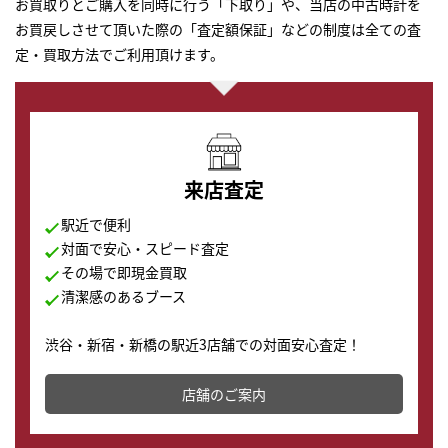
お買取りとご購入を同時に行う「下取り」や、当店の中古時計を
お買戻しさせて頂いた際の「査定額保証」などの制度は全ての査
定・買取方法でご利用頂けます。
来店査定
駅近で便利
対面で安心・スピード査定
その場で即現金買取
清潔感のあるブース
渋谷・新宿・新橋の駅近3店舗での対面安心査定！
その場で現金買取致します。渋谷本店では、時計販売の
店舗を併設しており、下取りに出してお得に新しい時計
店舗のご案内
まずは
の購入もできます♪
かんたん30秒でお試し査定