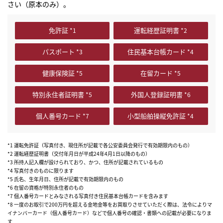
さい（原本のみ）。
免許証
運転経歴証明書
パスポート
住民基本台帳カード
健康保険証
在留カード
特別永住者証明書
外国人登録証明書
個人番号カード
小型船舶操縦免許証
*1 運転免許証（写真付き、現住所が記載で各公安委員会発行で有効期限内のもの）
*2 運転経歴証明書（交付年月日が平成24年4月1日以降のもの）
*3 所持人記入欄が設けられており、かつ、住所が記載されているもの
*4 写真付きのものに限ります
*5 氏名、生年月日、住所が記載で有効期限内のもの
*6 在留の資格が特別永住者のもの
*7 個人番号カードとみなされる写真付き住民基本台帳カードを含みます
まずは
*8 一度のお取引で200万円を超える金地金等をお買取りさせていただく際は、法令によりマ
かんたん30秒でお試し査定
イナンバーカード（個人番号カード）などで個人番号の確認・書類への記載が必要になりま
す