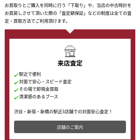
お買取りとご購入を同時に行う「下取り」や、当店の中古時計を
お買戻しさせて頂いた際の「査定額保証」などの制度は全ての査
定・買取方法でご利用頂けます。
来店査定
駅近で便利
対面で安心・スピード査定
その場で即現金買取
清潔感のあるブース
渋谷・新宿・新橋の駅近3店舗での対面安心査定！
その場で現金買取致します。渋谷本店では、時計販売の
店舗を併設しており、下取りに出してお得に新しい時計
店舗のご案内
の購入もできます♪