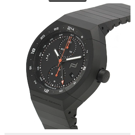
表し業界を賑わせました。
また、ポルシェオーナーのみが手に入れる事の出来るモデルや、
自動車の内部と同一の素材でデザインされたモデルもあり、ポル
シェファンからの高い支持を得る同ブランド。デザイン面のみに
特化しているように感じられますが時計の内部にも抜かりなく、
スイスの名門であるIWCや有名ムーブメント製作会社と提携してお
り時計ファンの心も掴んで離しません。
ポルシェデザインを取り扱う日本の店舗は少なく流通量も多くは
ありませんが、宝石広場では多数の販売実績を誇ります。
販売実績があるからこその高価買取金額をご提示させていただき
ますので、ポルシェデザインのお買取りは当店にお任せ下さい。