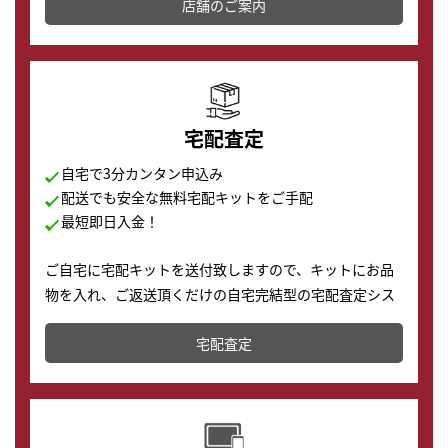
店舗を併設しており、下取りに出してお得に新しい時計
店舗のご案内
の購入もできます♪
宅配査定
自宅で3分カンタン申込み
配送でも安全な無料宅配キットをご手配
最短即日入金！
ご自宅に宅配キットを送付致しますので、キットにお品
物を入れ、ご返送頂くだけの自宅完結型の宅配査定シス
テムです。
宅配査定
配送でも簡単&安全に査定・買取に出すことが可能で
す。