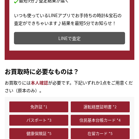
最短5分♪査定結果が届く
いつも使っているLINEアプリでお手持ちの時計&宝石の
査定ができちゃいます♪結果を最短5分でお知らせ！
どこからでもすぐに査定金額を知ることが出来ます。
LINEで査定
お買取時に必要なものは？
お買取りには
本人確認
が必要です。下記いずれか1点をご用意くだ
さい（原本のみ）。
免許証
運転経歴証明書
パスポート
住民基本台帳カード
健康保険証
在留カード