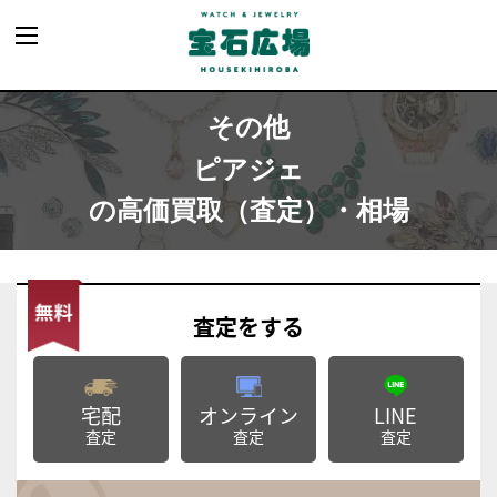
その他
ピアジェ
の高価買取（査定）・相場
査定
をする
宅配
オンライン
LINE
査定
査定
査定