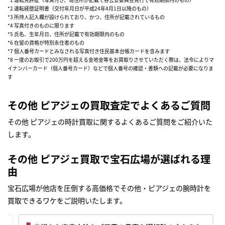
*2 運転経歴証明書（交付年月日が平成24年4月1日以降のもの）
*3 所持人記入欄が設けられており、かつ、住所が記載されているもの
*4 写真付きのものに限ります
*5 氏名、生年月日、住所が記載で有効期限内のもの
*6 在留の資格が特別永住者のもの
*7 個人番号カードとみなされる写真付き住民基本台帳カードを含みます
*8 一度のお取引で200万円を超える金地金等をお買取りさせていただく際は、法令によりマ
イナンバーカード（個人番号カード）などで個人番号の確認・書類への記載が必要になりま
す
その他 ピアジェの買取査定でよくあるご質問
その他 ピアジェの時計買取に関するよくあるご質問をご紹介いた
します。
その他 ピアジェ買取で宝石広場が選ばれる理
由
宝石広場が他店を圧倒する高価格でその他・ピアジェの腕時計を
買取できるワケをご説明いたします。