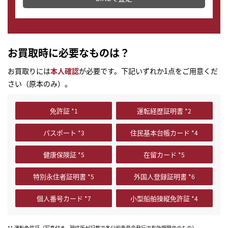
お買取時に必要なものは？
お買取りには
本人確認
が必要です。下記いずれか1点をご用意くだ
さい（原本のみ）。
免許証
運転経歴証明書
パスポート
住民基本台帳カード
健康保険証
在留カード
特別永住者証明書
外国人登録証明書
個人番号カード
小型船舶操縦免許証
*1 運転免許証（写真付き、現住所が記載で各公安委員会発行で有効期限内のもの）