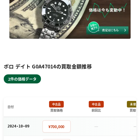
ポロ デイト G0A47014の買取金額推移
2件の価格データ
中古品
中古品
未使用
日付
買取価格
前回比
買取価
－
－
¥700,000
2024-10-09