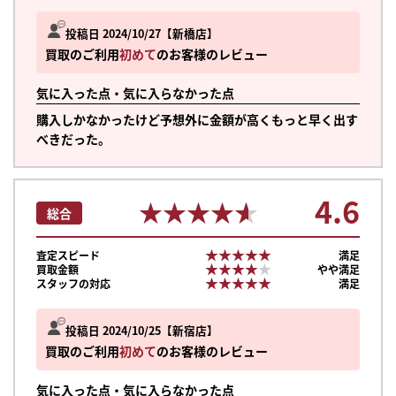
投稿日 2024/10/27
新橋店
買取のご利用
初めて
のお客様のレビュー
気に入った点・気に入らなかった点
購入しかなかったけど予想外に金額が高くもっと早く出す
べきだった。
4.6
★★★★★
★★★★★
総合
★★★★★
★★★★★
査定スピード
満足
★★★★★
★★★★★
買取金額
やや満足
★★★★★
★★★★★
スタッフの対応
満足
投稿日 2024/10/25
新宿店
買取のご利用
初めて
のお客様のレビュー
気に入った点・気に入らなかった点