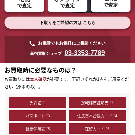
で査定
で査定
で査定
下取りをご希望の方は
こちら
お電話でもお気軽にご相談ください
03-3353-7789
新宿買取ショップ
お買取時に必要なものは？
お買取りには
本人確認
が必要です。下記いずれか1点をご用意くだ
さい（原本のみ）。
免許証
運転経歴証明書
パスポート
住民基本台帳カード
まずは
かんたん30秒でお試し査定
健康保険証
在留カード