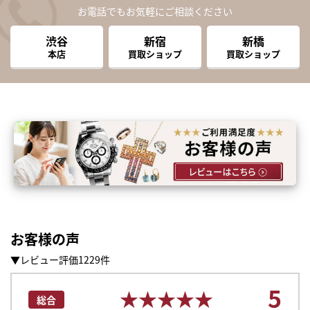
お電話でもお気軽にご相談ください
渋谷
新宿
新橋
本店
買取ショップ
買取ショップ
お客様の声
▼レビュー評価1229件
5
★★★★★
★★★★★
総合