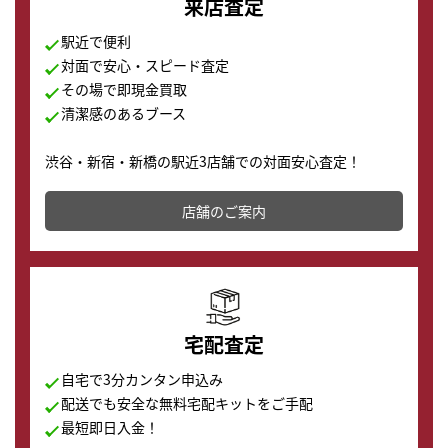
来店査定
駅近で便利
対面で安心・スピード査定
その場で即現金買取
清潔感のあるブース
渋谷・新宿・新橋の駅近3店舗での対面安心査定！
その場で現金買取致します。渋谷本店では、時計販売の
店舗を併設しており、下取りに出してお得に新しい時計
店舗のご案内
の購入もできます♪
宅配査定
自宅で3分カンタン申込み
配送でも安全な無料宅配キットをご手配
最短即日入金！