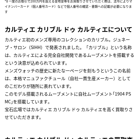
*8 一度のお取引で200万円を超える金地金等をお買取りさせていただく際は、法令によりマ
イナンバーカード（個人番号カード）などで個人番号の確認・書類への記載が必要になりま
す
カルティエ カリブル ドゥ カルティエについて
カルティエ初のメンズ専用のコレクションのカリブル。ジュネー
ブ・サロン（SIHH）で発表されました。「カリブル」という名称
は、カルティエによる完全自社開発であるムーブメントを搭載する
という決意が込められています。
メンズウォッチの歴史に新たな一ページを刻もうというこの名前
は、本格マニュファクチュール（自社一貫生産メーカー）として
のこだわりが随所に表れています。
このモデル搭載されるムーブメントに自社ムーブメント｢1904 PS
MC｣を搭載しています｡
宝石広場ではカルティエ カリブル ドゥ カルティエを高く買取りさ
せていただきます。