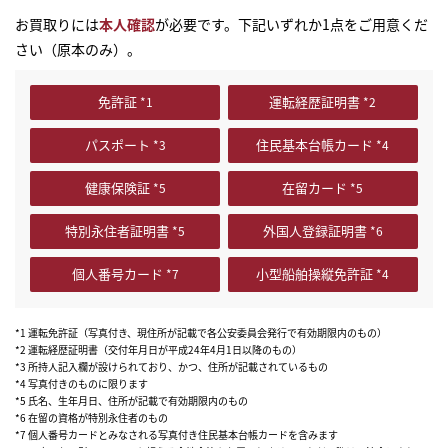
お買取りには
本人確認
が必要です。下記いずれか1点をご用意くだ
さい（原本のみ）。
免許証
運転経歴証明書
パスポート
住民基本台帳カード
健康保険証
在留カード
特別永住者証明書
外国人登録証明書
個人番号カード
小型船舶操縦免許証
*1 運転免許証（写真付き、現住所が記載で各公安委員会発行で有効期限内のもの）
*2 運転経歴証明書（交付年月日が平成24年4月1日以降のもの）
*3 所持人記入欄が設けられており、かつ、住所が記載されているもの
*4 写真付きのものに限ります
*5 氏名、生年月日、住所が記載で有効期限内のもの
*6 在留の資格が特別永住者のもの
*7 個人番号カードとみなされる写真付き住民基本台帳カードを含みます