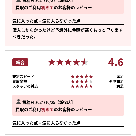
投稿日 2024/10/27
新橋店
買取のご利用
初めて
のお客様のレビュー
気に入った点・気に入らなかった点
購入しかなかったけど予想外に金額が高くもっと早く出す
べきだった。
4.6
★★★★★
★★★★★
総合
★★★★★
★★★★★
査定スピード
満足
★★★★★
★★★★★
買取金額
やや満足
★★★★★
★★★★★
スタッフの対応
満足
投稿日 2024/10/25
新宿店
買取のご利用
初めて
のお客様のレビュー
気に入った点・気に入らなかった点