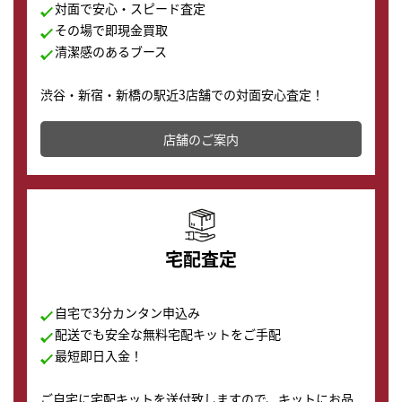
対面で安心・スピード査定
その場で即現金買取
清潔感のあるブース
渋谷・新宿・新橋の駅近3店舗での対面安心査定！
その場で現金買取致します。渋谷本店では、時計販売の
店舗を併設しており、下取りに出してお得に新しい時計
店舗のご案内
の購入もできます♪
宅配査定
自宅で3分カンタン申込み
配送でも安全な無料宅配キットをご手配
最短即日入金！
ご自宅に宅配キットを送付致しますので、キットにお品