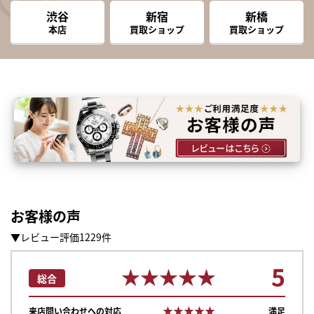
渋谷
新宿
新橋
本店
買取ショップ
買取ショップ
お客様の声
▼レビュー評価1229件
5
★★★★★
★★★★★
総合
★★★★★
★★★★★
来店問い合わせへの対応
満足