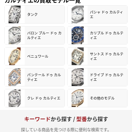
カルティエの買取モデル一覧
パシャ ドゥ カルティ
タンク
エ
バロン ブルー ドゥ カ
カリブル ドゥ カルテ
ルティエ
ィエ
サントス ドゥ カルテ
ベニュワール
ィエ
パンテール ドゥ カル
ドライブ ドゥ カルテ
ティエ
ィエ
クレ ドゥ カルティエ
その他のモデル
キーワード
から探す /
型番
から探す
探している商品を見つける際に便利な検索です。