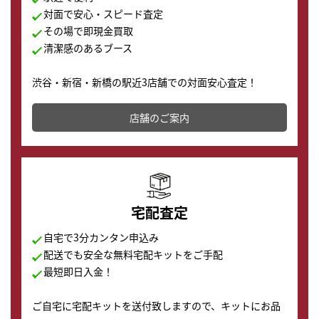
対面で安心・スピード査定
その場で即現金買取
清潔感のあるブース
渋谷・新宿・新橋の駅近3店舗での対面安心査定！
その場で現金買取致します。渋谷本店では、時計販売の
店舗を併設しており、下取りに出してお得に新しい時計
店舗のご案内
の購入もできます♪
宅配査定
自宅で3分カンタン申込み
配送でも安全な無料宅配キットをご手配
最短即日入金！
ご自宅に宅配キットを送付致しますので、キットにお品