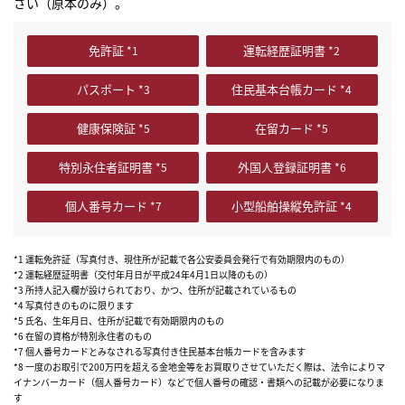
さい（原本のみ）。
免許証
運転経歴証明書
パスポート
住民基本台帳カード
健康保険証
在留カード
特別永住者証明書
外国人登録証明書
個人番号カード
小型船舶操縦免許証
*1 運転免許証（写真付き、現住所が記載で各公安委員会発行で有効期限内のもの）
*2 運転経歴証明書（交付年月日が平成24年4月1日以降のもの）
*3 所持人記入欄が設けられており、かつ、住所が記載されているもの
*4 写真付きのものに限ります
*5 氏名、生年月日、住所が記載で有効期限内のもの
*6 在留の資格が特別永住者のもの
*7 個人番号カードとみなされる写真付き住民基本台帳カードを含みます
*8 一度のお取引で200万円を超える金地金等をお買取りさせていただく際は、法令によりマ
イナンバーカード（個人番号カード）などで個人番号の確認・書類への記載が必要になりま
す