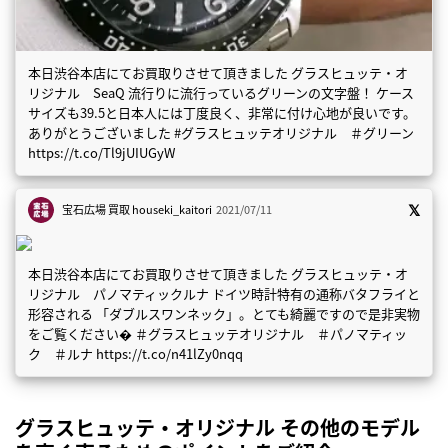
本日渋谷本店にてお買取りさせて頂きました グラスヒュッテ・オ
リジナル SeaQ 流行りに流行っているグリーンの文字盤！ ケース
サイズも39.5と日本人には丁度良く、非常に付け心地が良いです。
ありがとうございました #グラスヒュッテオリジナル ＃グリーン
https://t.co/Tl9jUIUGyW
宝石広場 買取
houseki_kaitori
2021/07/11
本日渋谷本店にてお買取りさせて頂きました グラスヒュッテ・オ
リジナル パノマティックルナ ドイツ時計特有の通称バタフライと
形容される 「ダブルスワンネック」。とても綺麗ですので是非実物
をご覧ください� ＃グラスヒュッテオリジナル ＃パノマティッ
ク ＃ルナ https://t.co/n41lZy0nqq
グラスヒュッテ・オリジナル その他のモデル