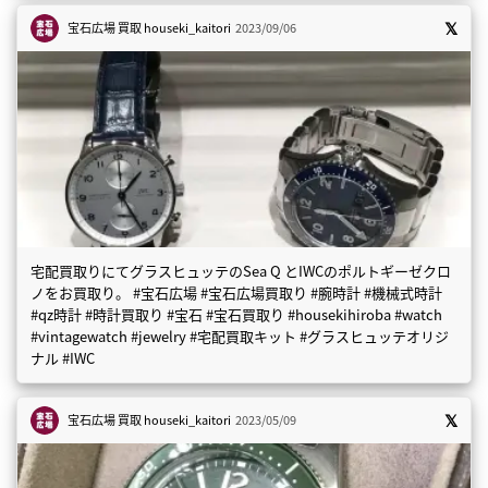
宝石広場 買取
houseki_kaitori
2023/09/06
宅配買取りにてグラスヒュッテのSea Q とIWCのポルトギーゼクロ
ノをお買取り。 #宝石広場 #宝石広場買取り #腕時計 #機械式時計
#qz時計 #時計買取り #宝石 #宝石買取り #housekihiroba #watch
#vintagewatch #jewelry #宅配買取キット #グラスヒュッテオリジ
ナル #IWC
宝石広場 買取
houseki_kaitori
2023/05/09