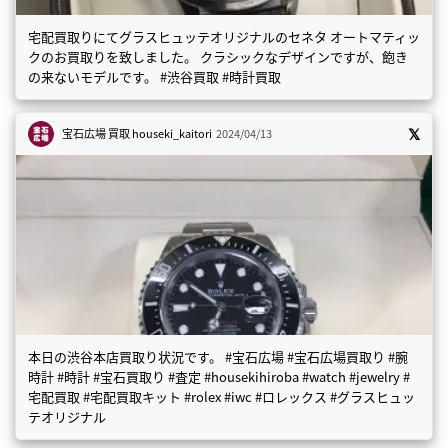
宅配買取りにてグラスヒュッテオリジナルのセネタ オートマティッ
クのお買取りを致しました。 クラシックなデザインですが、飽き
の来ないモデルです。 #渋谷買取 #時計買取
宝石広場 買取
houseki_kaitori
2024/04/13
本日の渋谷本店買取り状況です。 #宝石広場 #宝石広場買取り #腕
時計 #時計 #宝石買取り #査定 #housekihiroba #watch #jewelry #
宅配買取 #宅配買取キット #rolex #iwc #ロレックス #グラスヒュッ
テオリジナル