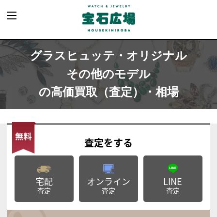
グラスヒュッテ・オリジナル
その他のモデル
の高価買取（査定）・相場
査定
をする
宅配
オンライン
LINE
査定
査定
査定