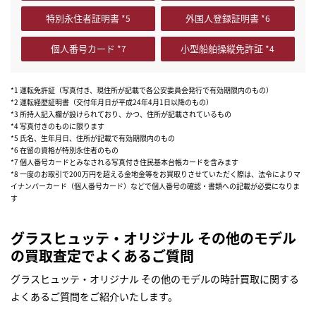
特別永住者証明書
外国人登録証明書
個人番号カード
小型船舶操縦免許証
*1 運転免許証（写真付き、現住所が記載で各公安委員会発行で有効期限内のもの）
*2 運転経歴証明書（交付年月日が平成24年4月1日以降のもの）
*3 所持人記入欄が設けられており、かつ、住所が記載されているもの
*4 写真付きのものに限ります
*5 氏名、生年月日、住所が記載で有効期限内のもの
*6 在留の資格が特別永住者のもの
*7 個人番号カードとみなされる写真付き住民基本台帳カードを含みます
*8 一度のお取引で200万円を超える金地金等をお買取りさせていただく際は、法令によりマ
イナンバーカード（個人番号カード）などで個人番号の確認・書類への記載が必要になりま
す
グラスヒュッテ・オリジナル その他のモデル
の買取査定でよくあるご質問
グラスヒュッテ・オリジナル その他のモデルの時計買取に関する
よくあるご質問をご紹介いたします。