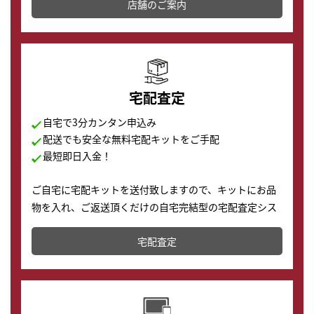
店舗を併設しており、下取りに出してお得に新しい時計
店舗のご案内
の購入もできます♪
宅配査定
自宅で3分カンタン申込み
配送でも安全な無料宅配キットをご手配
最短即日入金！
ご自宅に宅配キットを送付致しますので、キットにお品
物を入れ、ご返送頂くだけの自宅完結型の宅配査定シス
テムです。
宅配査定
配送でも簡単&安全に査定・買取に出すことが可能で
す。