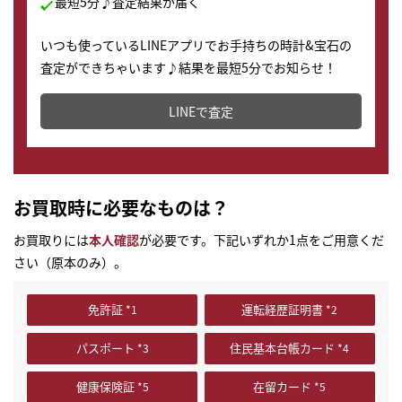
最短5分♪査定結果が届く
いつも使っているLINEアプリでお手持ちの時計&宝石の
査定ができちゃいます♪結果を最短5分でお知らせ！
どこからでもすぐに査定金額を知ることが出来ます。
LINEで査定
お買取時に必要なものは？
お買取りには
本人確認
が必要です。下記いずれか1点をご用意くだ
さい（原本のみ）。
免許証
運転経歴証明書
パスポート
住民基本台帳カード
健康保険証
在留カード