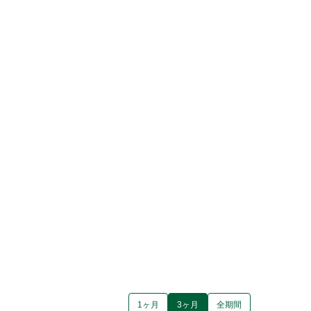
1ヶ月
3ヶ月
全期間