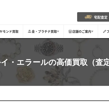
宅配査定
ヤモンド買取
金・プラチナ買取
店舗のご案内
▼
▼
ルイ・エラール
の高価買取（査