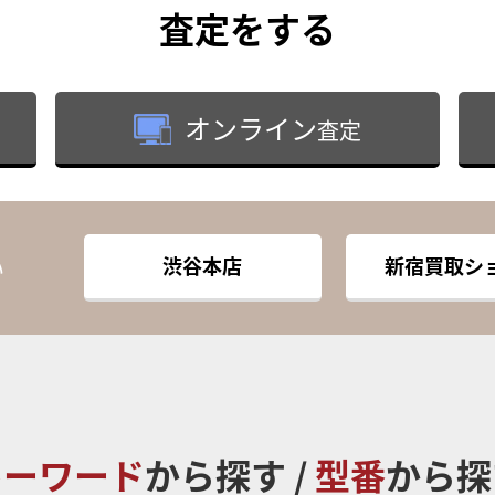
査定
をする
オンライン
査定
渋谷本店
新宿買取シ
い
キーワード
から探す /
型番
から探