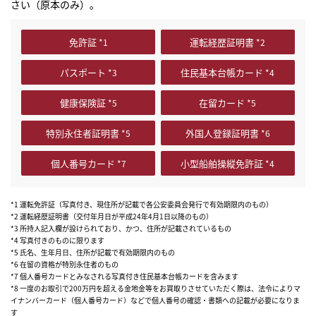
さい（原本のみ）。
免許証
運転経歴証明書
パスポート
住民基本台帳カード
健康保険証
在留カード
特別永住者証明書
外国人登録証明書
個人番号カード
小型船舶操縦免許証
*1 運転免許証（写真付き、現住所が記載で各公安委員会発行で有効期限内のもの）
*2 運転経歴証明書（交付年月日が平成24年4月1日以降のもの）
*3 所持人記入欄が設けられており、かつ、住所が記載されているもの
*4 写真付きのものに限ります
*5 氏名、生年月日、住所が記載で有効期限内のもの
*6 在留の資格が特別永住者のもの
*7 個人番号カードとみなされる写真付き住民基本台帳カードを含みます
*8 一度のお取引で200万円を超える金地金等をお買取りさせていただく際は、法令によりマ
イナンバーカード（個人番号カード）などで個人番号の確認・書類への記載が必要になりま
す