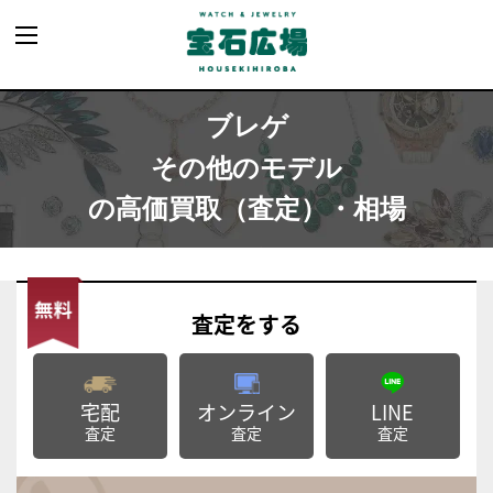
ブレゲ
その他のモデル
の高価買取（査定）・相場
査定
をする
宅配
オンライン
LINE
査定
査定
査定