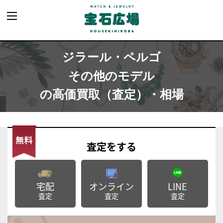
ジラール・ペルゴ
その他のモデル
の高価買取（査定）・相場
査定
をする
宅配
オンライン
LINE
査定
査定
査定