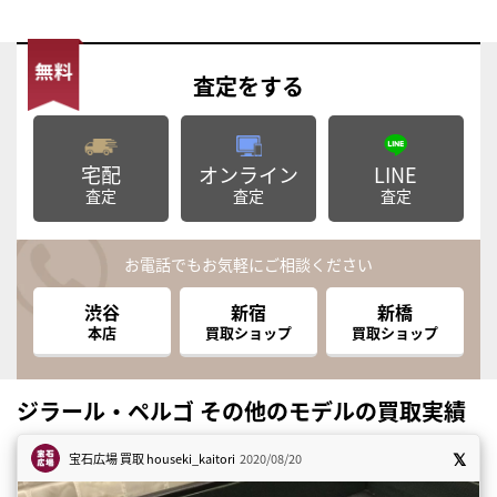
査定
をする
宅配
オンライン
LINE
査定
査定
査定
お電話でもお気軽にご相談ください
渋谷
新宿
新橋
本店
買取ショップ
買取ショップ
ジラール・ペルゴ その他のモデルの買取実績
宝石広場 買取
houseki_kaitori
2020/08/20