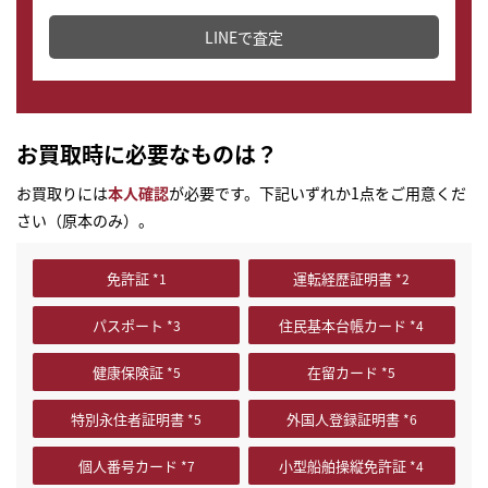
どこからでもすぐに査定金額を知ることが出来ます。
LINEで査定
お買取時に必要なものは？
お買取りには
本人確認
が必要です。下記いずれか1点をご用意くだ
さい（原本のみ）。
免許証
運転経歴証明書
パスポート
住民基本台帳カード
健康保険証
在留カード
特別永住者証明書
外国人登録証明書
個人番号カード
小型船舶操縦免許証