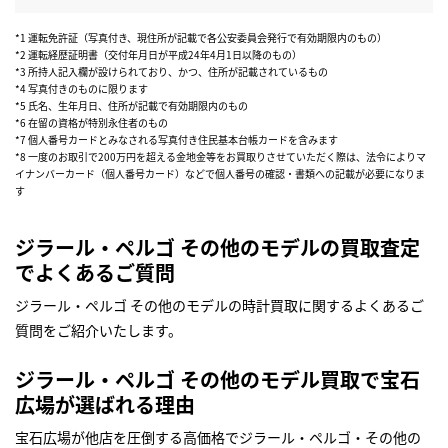
*1 運転免許証（写真付き、現住所が記載で各公安委員会発行で有効期限内のもの）
*2 運転経歴証明書（交付年月日が平成24年4月1日以降のもの）
*3 所持人記入欄が設けられており、かつ、住所が記載されているもの
*4 写真付きのものに限ります
*5 氏名、生年月日、住所が記載で有効期限内のもの
*6 在留の資格が特別永住者のもの
*7 個人番号カードとみなされる写真付き住民基本台帳カードを含みます
*8 一度のお取引で200万円を超える金地金等をお買取りさせていただく際は、法令によりマ
イナンバーカード（個人番号カード）などで個人番号の確認・書類への記載が必要になりま
す
ジラール・ペルゴ その他のモデルの買取査定
でよくあるご質問
ジラール・ペルゴ その他のモデルの時計買取に関するよくあるご
質問をご紹介いたします。
ジラール・ペルゴ その他のモデル買取で宝石
広場が選ばれる理由
宝石広場が他店を圧倒する高価格でジラール・ペルゴ・その他の