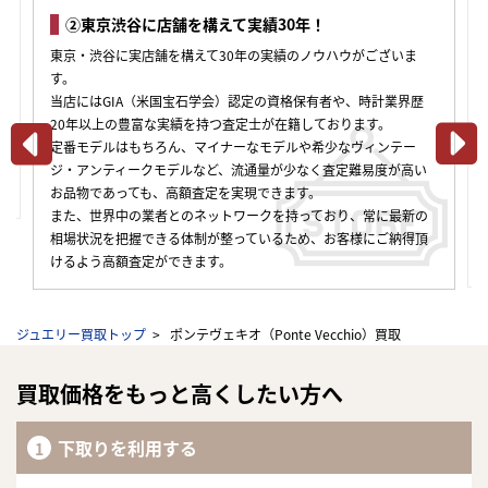
②東京渋谷に店舗を構えて実績30年！
③様
好き
東京・渋谷に実店舗を構えて30年の実績のノウハウがございま
お客様の
す。
ります。
当店にはGIA（米国宝石学会）認定の資格保有者や、時計業界歴
都内3店
20年以上の豊富な実績を持つ査定士が在籍しております。
です。全
定番モデルはもちろん、マイナーなモデルや希少なヴィンテー
ビス」
ジ・アンティークモデルなど、流通量が少なく査定難易度が高い
きる「L
お品物であっても、高額査定を実現できます。
ことがで
また、世界中の業者とのネットワークを持っており、常に最新の
せんの
相場状況を把握できる体制が整っているため、お客様にご納得頂
さい。
けるよう高額査定ができます。
ジュエリー買取トップ
ポンテヴェキオ（Ponte Vecchio）買取
買取価格をもっと高くしたい方へ
下取りを利用する