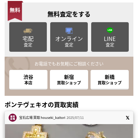
無料査定
をする
宅配
オンライン
LINE
査定
査定
査定
お電話でもお気軽にご相談ください
渋谷
新宿
新橋
本店
買取ショップ
買取ショップ
ポンテヴェキオの買取実績
宝石広場 買取
houseki_kaitori
2025/07/11