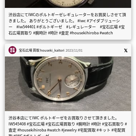
渋谷店にてIWCのポルトギーゼレギュレーターをお買戻しさせて頂
きました。 ありがとうございました。 #iwc #アイダブリューシ
ー #iw544401 #ポルトギーゼ #レギュレーター #宝石広場 #宝
石広場買取り #腕時計 #時計 #査定 #housekihiroba #watch
宝石広場 買取
houseki_kaitori
2023/11/01
渋谷本店にてIWC ポルトギーゼをお買取りさせて頂きました。
IW545408 #宝石広場 #宝石広場買取り #腕時計 #時計 #宝石買取り #
査定 #housekihiroba #watch #jewelry #宅配買取 #キット #宅配買
取 #IWC #ポルトギーゼ