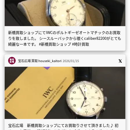
新橋買取ショップにてIWCのポルトギーゼオートマチックのお買取
りを致しました。 シースルーバックから覗くcaliber82200がとても
綺麗な一本です。 #新橋買取ショップ #時計買取
宝石広場 買取
houseki_kaitori
2026/01/15
宝石広場 新橋買取ショップにてお買取りさせて頂きました♪ 初