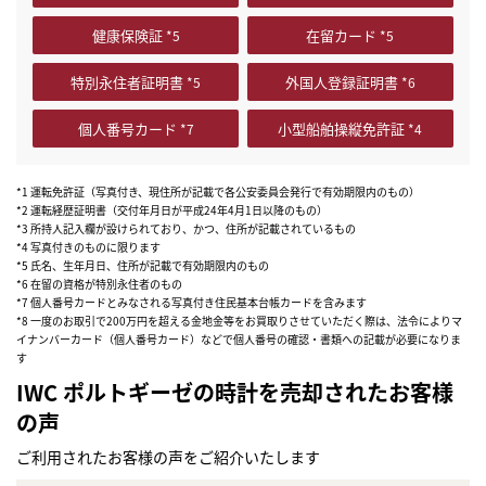
健康保険証
在留カード
特別永住者証明書
外国人登録証明書
個人番号カード
小型船舶操縦免許証
*1 運転免許証（写真付き、現住所が記載で各公安委員会発行で有効期限内のもの）
*2 運転経歴証明書（交付年月日が平成24年4月1日以降のもの）
*3 所持人記入欄が設けられており、かつ、住所が記載されているもの
*4 写真付きのものに限ります
*5 氏名、生年月日、住所が記載で有効期限内のもの
*6 在留の資格が特別永住者のもの
*7 個人番号カードとみなされる写真付き住民基本台帳カードを含みます
*8 一度のお取引で200万円を超える金地金等をお買取りさせていただく際は、法令によりマ
イナンバーカード（個人番号カード）などで個人番号の確認・書類への記載が必要になりま
す
IWC ポルトギーゼの時計を売却されたお客様
の声
まずは
かんたん30秒でお試し査定
ご利用されたお客様の声をご紹介いたします