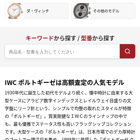
ダ・ヴィンチ
その他のモデル
キーワード
から探す /
型番
から探す
IWC ポルトギーゼは高額査定の人気モデル
1930年代に誕生した初代モデルより続く、懐中時計に由来する大
型ケースにアラビア数字インデックスとレイルウェイ目盛りの文
字盤にリーフ針という、シンプルで均整の取れたスタイルが特徴
の「ポルトギーゼ」。質実剛健なＩＷＣのラインナップの中で
も、最も優雅でステータス性も高いフラッグシップコレクション
です。大型ケースの「ポルトギーゼ」は、日本市場でのデカ厚時計
のブームで一躍注目を集め、1998年に登場した「ポルトギーゼ ク