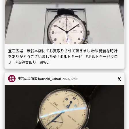
宝石広場 渋谷本店にてお買取りさせて頂きました🙂 綺麗な時計
をありがとうございました💎 #ポルトギーゼ #ポルトギーゼクロ
ノ #渋谷買取り #IWC
宝石広場 買取
houseki_kaitori
2023/12/03