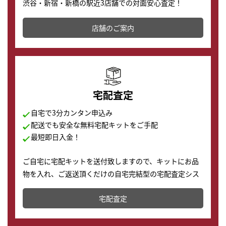
渋谷・新宿・新橋の駅近3店舗での対面安心査定！
その場で現金買取致します。渋谷本店では、時計販売の
店舗を併設しており、下取りに出してお得に新しい時計
店舗のご案内
の購入もできます♪
宅配査定
自宅で3分カンタン申込み
配送でも安全な無料宅配キットをご手配
最短即日入金！
ご自宅に宅配キットを送付致しますので、キットにお品
物を入れ、ご返送頂くだけの自宅完結型の宅配査定シス
テムです。
宅配査定
配送でも簡単&安全に査定・買取に出すことが可能で
す。