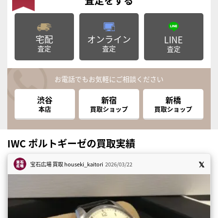
査定
をする
宅配
オンライン
LINE
査定
査定
査定
お電話でもお気軽にご相談ください
渋谷
新宿
新橋
本店
買取ショップ
買取ショップ
IWC ポルトギーゼの買取実績
宝石広場 買取
houseki_kaitori
2026/03/22