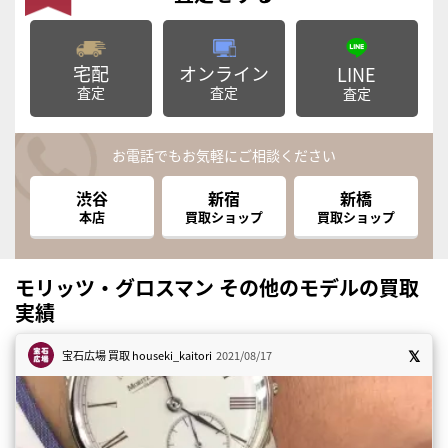
宅配
オンライン
LINE
査定
査定
査定
お電話でもお気軽にご相談ください
渋谷
新宿
新橋
本店
買取ショップ
買取ショップ
モリッツ・グロスマン その他のモデルの買取
実績
宝石広場 買取
houseki_kaitori
2021/08/17