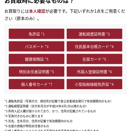
お買取時に必要なものは？
お買取りには
本人確認
が必要です。下記いずれか1点をご用意くだ
さい（原本のみ）。
免許証
運転経歴証明書
パスポート
住民基本台帳カード
健康保険証
在留カード
特別永住者証明書
外国人登録証明書
個人番号カード
小型船舶操縦免許証
*1 運転免許証（写真付き、現住所が記載で各公安委員会発行で有効期限内のもの）
*2 運転経歴証明書（交付年月日が平成24年4月1日以降のもの）
*3 所持人記入欄が設けられており、かつ、住所が記載されているもの
*4 写真付きのものに限ります
*5 氏名、生年月日、住所が記載で有効期限内のもの
*6 在留の資格が特別永住者のもの
*7 個人番号カードとみなされる写真付き住民基本台帳カードを含みます