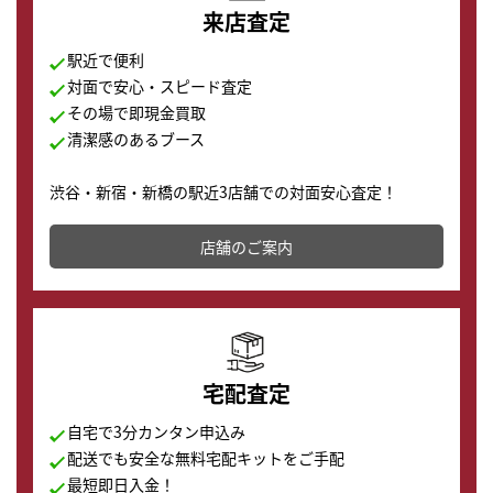
来店査定
駅近で便利
対面で安心・スピード査定
その場で即現金買取
清潔感のあるブース
渋谷・新宿・新橋の駅近3店舗での対面安心査定！
その場で現金買取致します。渋谷本店では、時計販売の
店舗を併設しており、下取りに出してお得に新しい時計
店舗のご案内
の購入もできます♪
宅配査定
自宅で3分カンタン申込み
配送でも安全な無料宅配キットをご手配
最短即日入金！