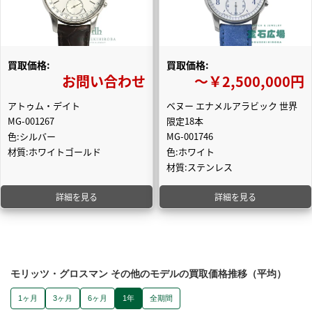
買取価格:
買取価格:
お問い合わせ
〜￥2,500,000円
アトゥム・デイト
ベヌー エナメルアラビック 世界
MG-001267
限定18本
色:シルバー
MG-001746
材質:ホワイトゴールド
色:ホワイト
材質:ステンレス
詳細を見る
詳細を見る
モリッツ・グロスマン その他のモデルの買取価格推移（平均）
1ヶ月
3ヶ月
6ヶ月
1年
全期間