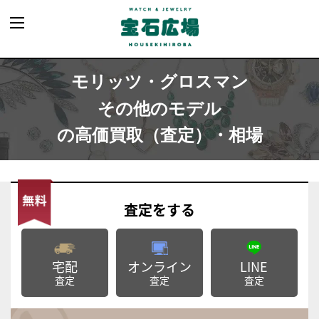
モリッツ・グロスマン
その他のモデル
の高価買取（査定）・相場
査定
をする
宅配
オンライン
LINE
査定
査定
査定