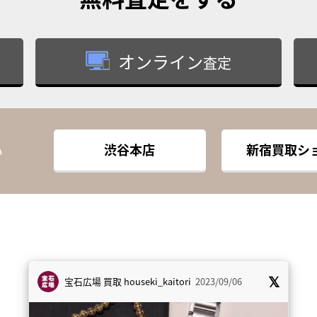
オンライン
査定
渋谷本店
新宿買取シ
い
宝石広場 買取
houseki_kaitori
2023/09/06