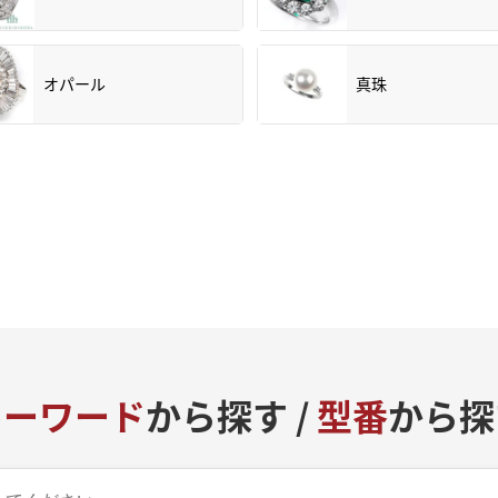
オパール
真珠
キーワード
から探す /
型番
から探