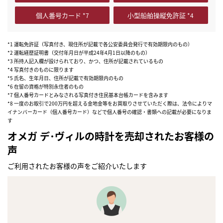
個人番号カード
小型船舶操縦免許証
*1 運転免許証（写真付き、現住所が記載で各公安委員会発行で有効期限内のもの）
*2 運転経歴証明書（交付年月日が平成24年4月1日以降のもの）
*3 所持人記入欄が設けられており、かつ、住所が記載されているもの
*4 写真付きのものに限ります
*5 氏名、生年月日、住所が記載で有効期限内のもの
*6 在留の資格が特別永住者のもの
*7 個人番号カードとみなされる写真付き住民基本台帳カードを含みます
*8 一度のお取引で200万円を超える金地金等をお買取りさせていただく際は、法令によりマ
イナンバーカード（個人番号カード）などで個人番号の確認・書類への記載が必要になりま
す
オメガ デ･ヴィルの時計を売却されたお客様の
声
ご利用されたお客様の声をご紹介いたします