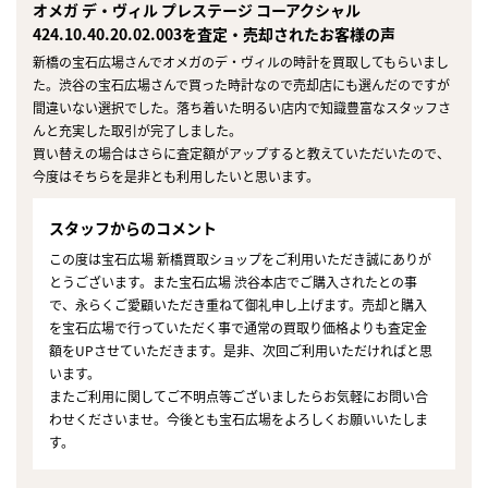
オメガ デ・ヴィル プレステージ コーアクシャル
424.10.40.20.02.003を査定・売却されたお客様の声
新橋の宝石広場さんでオメガのデ・ヴィルの時計を買取してもらいまし
た。渋谷の宝石広場さんで買った時計なので売却店にも選んだのですが
間違いない選択でした。落ち着いた明るい店内で知識豊富なスタッフさ
んと充実した取引が完了しました。
買い替えの場合はさらに査定額がアップすると教えていただいたので、
今度はそちらを是非とも利用したいと思います。
スタッフからのコメント
この度は宝石広場 新橋買取ショップをご利用いただき誠にありが
とうございます。また宝石広場 渋谷本店でご購入されたとの事
で、永らくご愛顧いただき重ねて御礼申し上げます。売却と購入
を宝石広場で行っていただく事で通常の買取り価格よりも査定金
額をUPさせていただきます。是非、次回ご利用いただければと思
います。
またご利用に関してご不明点等ございましたらお気軽にお問い合
わせくださいませ。今後とも宝石広場をよろしくお願いいたしま
す。