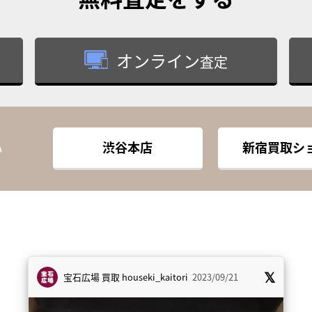
オンライン
査定
渋谷本店
新宿買取シ
い
宝石広場 買取
houseki_kaitori
2023/09/21