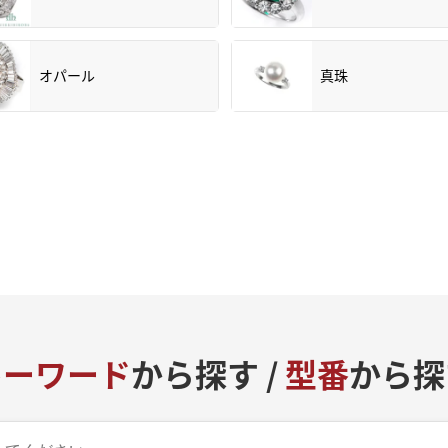
オパール
真珠
キーワード
から探す /
型番
から探