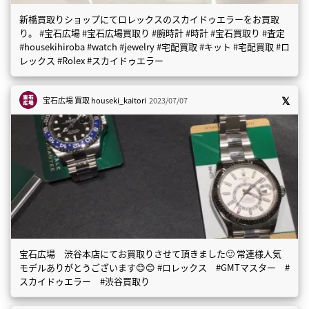
新橋買取りショップにてロレックスのスカイドゥエラーをお買取
り。 #宝石広場 #宝石広場買取り #腕時計 #時計 #宝石買取り #査定
#housekihiroba #watch #jewelry #宅配買取 #キット #宅配買取 #ロ
レックス #Rolex #スカイドゥエラー
宝石広場 買取
houseki_kaitori
2023/07/07
宝石広場 渋谷本店にてお買取りさせて頂きました🙂 常連様人気
モデルありがとうございます😊😊 #ロレックス #GMTマスター #
スカイドゥエラー #渋谷買取り