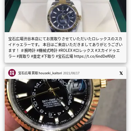
宝石広場渋谷本店にてお買取りさせていただいたロレックスのスカ
イドゥエラーです。 本日はご来店いただきましてありがとうござい
ます！ ＃腕時計 #機械式時計 #ROLEX #ロレックス #スカイドゥエ
ラー #買取り #査定 #下取り #宝石広場 https://t.co/6ndDef6Vjt
宝石広場 買取
houseki_kaitori
2021/08/17