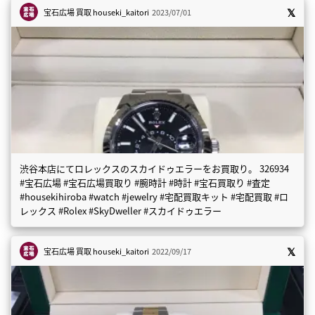
宝石広場 買取
houseki_kaitori
2023/07/01
渋谷本店にてロレックスのスカイドゥエラーをお買取り。 326934
#宝石広場 #宝石広場買取り #腕時計 #時計 #宝石買取り #査定
#housekihiroba #watch #jewelry #宅配買取キット #宅配買取 #ロ
レックス #Rolex #SkyDweller #スカイドゥエラー
宝石広場 買取
houseki_kaitori
2022/09/17