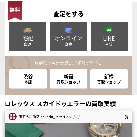
査定
をする
宅配
オンライン
LINE
査定
査定
査定
お電話でもお気軽にご相談ください
渋谷
新宿
新橋
本店
買取ショップ
買取ショップ
ロレックス スカイドゥエラーの買取実績
宝石広場 買取
houseki_kaitori
2026/03/02