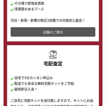
その場で即現金買取
清潔感のあるブース
渋谷・新宿・新橋の駅近3店舗での対面安心査定！
その場で現金買取致します。渋谷本店では、時計販売の
店舗を併設しており、下取りに出してお得に新しい時計
店舗のご案内
の購入もできます♪
宅配査定
自宅で3分カンタン申込み
配送でも安全な無料宅配キットをご手配
最短即日入金！
ご自宅に宅配キットを送付致しますので、キットにお品