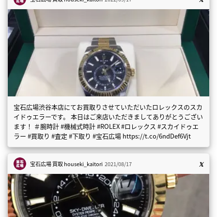
宝石広場渋谷本店にてお買取りさせていただいたロレックスのスカ
イドゥエラーです。 本日はご来店いただきましてありがとうござい
ます！ ＃腕時計 #機械式時計 #ROLEX #ロレックス #スカイドゥエ
ラー #買取り #査定 #下取り #宝石広場 https://t.co/6ndDef6Vjt
宝石広場 買取
houseki_kaitori
2021/08/17