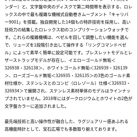
ンダー）と、文字盤中央のディスクで第二時間帯を表示する、
ロレ
ックス
の中で最も複雑な機械式自動巻きムーブメント「キャリバ
ー9001」を搭載。独自開発した14個もの特許技術を採用し、高い
技術力の結集した
ロレックス
初のコンプリケーションウォッチで
す。これらの複雑機構は、ベゼルを回して調整したい機能を選ん
で、リューズを1段階引き出して操作する「リングコマンドベゼ
ル」によって素早く簡単に設定可能です。ブレスレットモデルとレ
ザーストラップモデルが存在し、イエローゴールド無垢＜
326938・326138＞、ホワイトゴールド無垢＜326939・326139
＞、ローズゴールド無垢＜326935・326135＞の3色のゴールド素
材仕様か、ステンレスとのコンビ（ロレゾール）仕様＜326933・
326934＞で展開され、ステンレス素材単体のモデルはラインナッ
プされていません。2018年にはダークロジウムとホワイトの2色が
文字盤カラーに追加されました。
最先端技術と高い操作性が融合した、ラグジュアリー感あふれる
高機能時計として、宝石広場でも多数取り揃えております。