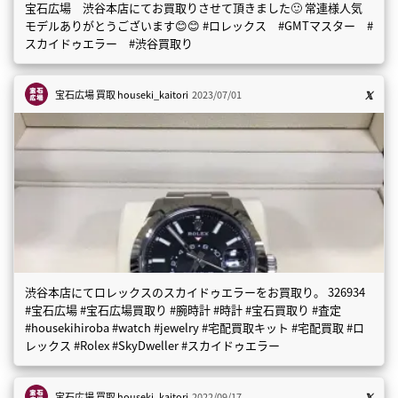
宝石広場 渋谷本店にてお買取りさせて頂きました🙂 常連様人気
モデルありがとうございます😊😊 #ロレックス #GMTマスター #
スカイドゥエラー #渋谷買取り
宝石広場 買取
houseki_kaitori
2023/07/01
渋谷本店にてロレックスのスカイドゥエラーをお買取り。 326934
#宝石広場 #宝石広場買取り #腕時計 #時計 #宝石買取り #査定
#housekihiroba #watch #jewelry #宅配買取キット #宅配買取 #ロ
レックス #Rolex #SkyDweller #スカイドゥエラー
宝石広場 買取
houseki_kaitori
2022/09/17