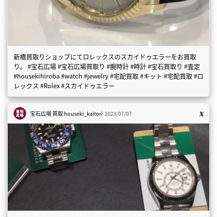
新橋買取りショップにてロレックスのスカイドゥエラーをお買取
り。 #宝石広場 #宝石広場買取り #腕時計 #時計 #宝石買取り #査定
#housekihiroba #watch #jewelry #宅配買取 #キット #宅配買取 #ロ
レックス #Rolex #スカイドゥエラー
宝石広場 買取
houseki_kaitori
2023/07/07