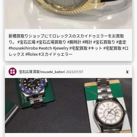
新橋買取りショップにてロレックスのスカイドゥエラーをお買取
り。 #宝石広場 #宝石広場買取り #腕時計 #時計 #宝石買取り #査定
#housekihiroba #watch #jewelry #宅配買取 #キット #宅配買取 #ロ
レックス #Rolex #スカイドゥエラー
宝石広場 買取
houseki_kaitori
2023/07/07