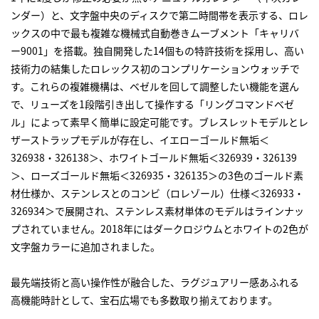
ンダー）と、文字盤中央のディスクで第二時間帯を表示する、
ロレ
ックス
の中で最も複雑な機械式自動巻きムーブメント「キャリバ
ー9001」を搭載。独自開発した14個もの特許技術を採用し、高い
技術力の結集した
ロレックス
初のコンプリケーションウォッチで
す。これらの複雑機構は、ベゼルを回して調整したい機能を選ん
で、リューズを1段階引き出して操作する「リングコマンドベゼ
ル」によって素早く簡単に設定可能です。ブレスレットモデルとレ
ザーストラップモデルが存在し、イエローゴールド無垢＜
326938・326138＞、ホワイトゴールド無垢＜326939・326139
＞、ローズゴールド無垢＜326935・326135＞の3色のゴールド素
材仕様か、ステンレスとのコンビ（ロレゾール）仕様＜326933・
326934＞で展開され、ステンレス素材単体のモデルはラインナッ
プされていません。2018年にはダークロジウムとホワイトの2色が
文字盤カラーに追加されました。
最先端技術と高い操作性が融合した、ラグジュアリー感あふれる
高機能時計として、宝石広場でも多数取り揃えております。