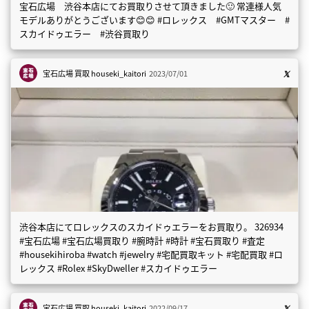
宝石広場 渋谷本店にてお買取りさせて頂きました🙂 常連様人気
モデルありがとうございます😊😊 #ロレックス #GMTマスター #
スカイドゥエラー #渋谷買取り
宝石広場 買取
houseki_kaitori
2023/07/01
渋谷本店にてロレックスのスカイドゥエラーをお買取り。 326934
#宝石広場 #宝石広場買取り #腕時計 #時計 #宝石買取り #査定
#housekihiroba #watch #jewelry #宅配買取キット #宅配買取 #ロ
レックス #Rolex #SkyDweller #スカイドゥエラー
宝石広場 買取
houseki_kaitori
2022/09/17