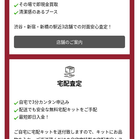
その場で即現金買取
清潔感のあるブース
渋谷・新宿・新橋の駅近3店舗での対面安心査定！
その場で現金買取致します。渋谷本店では、時計販売の
店舗を併設しており、下取りに出してお得に新しい時計
店舗のご案内
の購入もできます♪
宅配査定
自宅で3分カンタン申込み
配送でも安全な無料宅配キットをご手配
最短即日入金！
ご自宅に宅配キットを送付致しますので、キットにお品