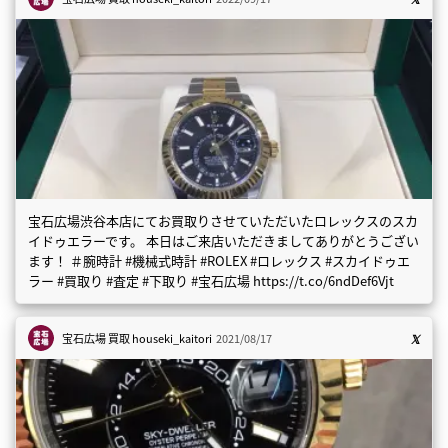
宝石広場渋谷本店にてお買取りさせていただいたロレックスのスカ
イドゥエラーです。 本日はご来店いただきましてありがとうござい
ます！ ＃腕時計 #機械式時計 #ROLEX #ロレックス #スカイドゥエ
ラー #買取り #査定 #下取り #宝石広場 https://t.co/6ndDef6Vjt
宝石広場 買取
houseki_kaitori
2021/08/17