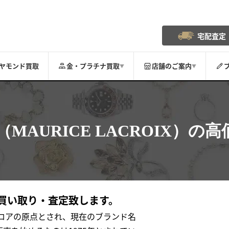
宅配査定
ヤモンド買取
金・プラチナ買取
店舗のご案内
▼
▼
（MAURICE LACROIX）の
高
買い取り・査定致します。
クロアの原点とされ、現在のブランド名