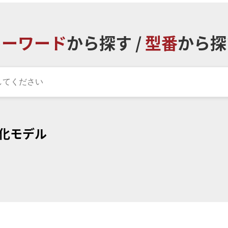
キーワード
から探す /
型番
から探
化モデル