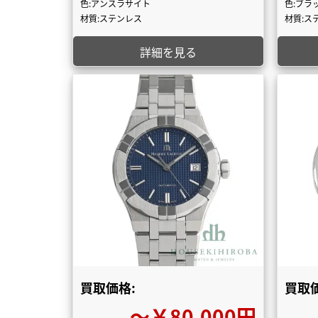
色:アンスラサイト
色:ブラ
材質:ステンレス
材質:ス
詳細を見る
買取価格:
買取価
〜￥80,000円