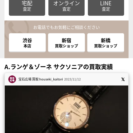
宅配
オンライン
LINE
査定
査定
査定
お電話でもお気軽にご相談ください
渋谷
新宿
新橋
本店
買取ショップ
買取ショップ
A.ランゲ＆ゾーネ サクソニアの買取実績
宝石広場 買取
houseki_kaitori
2023/11/12