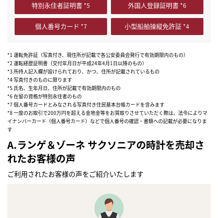
特別永住者証明書
外国人登録証明書
個人番号カード
小型船舶操縦免許証
*1 運転免許証（写真付き、現住所が記載で各公安委員会発行で有効期限内のもの）
*2 運転経歴証明書（交付年月日が平成24年4月1日以降のもの）
*3 所持人記入欄が設けられており、かつ、住所が記載されているもの
*4 写真付きのものに限ります
*5 氏名、生年月日、住所が記載で有効期限内のもの
*6 在留の資格が特別永住者のもの
*7 個人番号カードとみなされる写真付き住民基本台帳カードを含みます
*8 一度のお取引で200万円を超える金地金等をお買取りさせていただく際は、法令によりマ
イナンバーカード（個人番号カード）などで個人番号の確認・書類への記載が必要になりま
す
A.ランゲ＆ゾーネ サクソニアの時計を売却さ
れたお客様の声
ご利用されたお客様の声をご紹介いたします