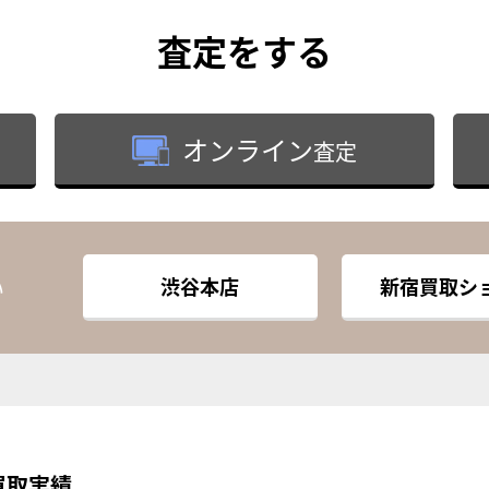
査定
をする
オンライン
査定
渋谷本店
新宿買取シ
い
買取実績