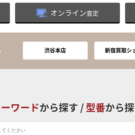
オンライン
査定
渋谷本店
新宿買取シ
い
キーワード
から探す /
型番
から探