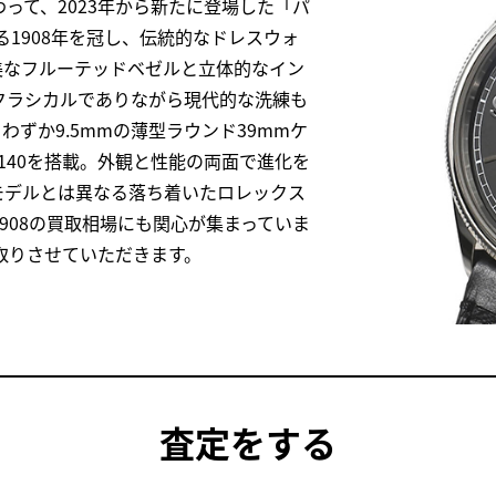
って、2023年から新たに登場した「パ
る1908年を冠し、伝統的なドレスウォ
美なフルーテッドベゼルと立体的なイン
クラシカルでありながら現代的な洗練も
ずか9.5mmの薄型ラウンド39mmケ
7140を搭載。外観と性能の両面で進化を
モデルとは異なる落ち着いたロレックス
908の買取相場にも関心が集まっていま
買取りさせていただきます。
査定
をする