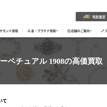
宅配査定
ヤモンド買取
金・プラチナ買取
店舗のご案内
▼
▼
ーペチュアル 1908
の高価買取
いて