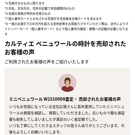
*4 写真付きのものに限ります
*5 氏名、生年月日、住所が記載で有効期限内のもの
*6 在留の資格が特別永住者のもの
*7 個人番号カードとみなされる写真付き住民基本台帳カードを含みます
*8 一度のお取引で200万円を超える金地金等をお買取りさせていただく際は、法令によりマ
イナンバーカード（個人番号カード）などで個人番号の確認・書類への記載が必要になりま
す
カルティエ ベニュワールの時計を売却された
お客様の声
ご利用されたお客様の声をご紹介いたします
ミニベニュワール W15109D8査定・ 売却されたお客様の声
いつもお世話になっている宝石広場さんに長年愛用していたミニベニュ
ワールの買取を相談し、買取していただきました。古いもので箱も保証
書も紛失してしまいましたが満足のいく査定額でした。
いつも丁寧にしてくださるスタッフの皆さんありがとうございます。今
後もよろしくお願いいたします。