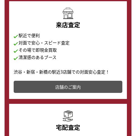
来店査定
駅近で便利
対面で安心・スピード査定
その場で即現金買取
清潔感のあるブース
渋谷・新宿・新橋の駅近3店舗での対面安心査定！
その場で現金買取致します。渋谷本店では、時計販売の
店舗を併設しており、下取りに出してお得に新しい時計
店舗のご案内
の購入もできます♪
宅配査定