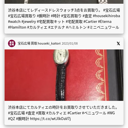
渋谷本店にてレディースドレスウォッチ3点をお買取り。 #宝石広場
#宝石広場買取り #腕時計 #時計 #宝石買取り #査定 #housekihiroba
#watch #jewelry #宅配買取キット #宅配買取 #Cartier #Eterna
#Hamilton #カルティエ #エテルナ #ハミルトン #ミニベニュワール
宝石広場 買取
houseki_kaitori
2023/01/08
渋谷本店にてカルティエの時計をお買取りさせていただきました。
#宝石広場 #査定 #買取 #カルティエ #Cartier #ベニュワール #WG
#QZ #腕時計 https://t.co/wtJlkOaV7j