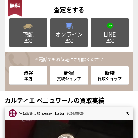
査定
をする
宅配
オンライン
LINE
査定
査定
査定
お電話でもお気軽にご相談ください
渋谷
新宿
新橋
本店
買取ショップ
買取ショップ
カルティエ ベニュワールの買取実績
宝石広場 買取
houseki_kaitori
2024/08/29