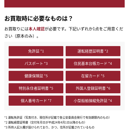
お買取時に必要なものは？
お買取りには
本人確認
が必要です。下記いずれか1点をご用意くだ
さい（原本のみ）。
免許証
運転経歴証明書
パスポート
住民基本台帳カード
健康保険証
在留カード
特別永住者証明書
外国人登録証明書
個人番号カード
小型船舶操縦免許証
*1 運転免許証（写真付き、現住所が記載で各公安委員会発行で有効期限内のもの）
*2 運転経歴証明書（交付年月日が平成24年4月1日以降のもの）
*3 所持人記入欄が設けられており、かつ、住所が記載されているもの