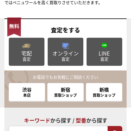
ではベニュワールを高く買取りさせていただきます。
査定
をする
宅配
オンライン
LINE
査定
査定
査定
お電話でもお気軽にご相談ください
渋谷
新宿
新橋
本店
買取ショップ
買取ショップ
キーワード
から探す /
型番
から探す