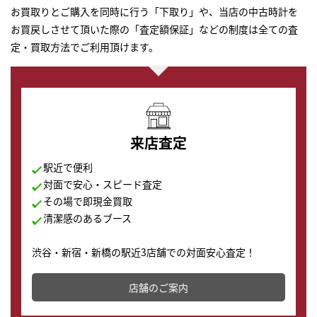
お買取りとご購入を同時に行う「下取り」や、当店の中古時計を
お買戻しさせて頂いた際の「査定額保証」などの制度は全ての査
定・買取方法でご利用頂けます。
来店査定
駅近で便利
対面で安心・スピード査定
その場で即現金買取
清潔感のあるブース
渋谷・新宿・新橋の駅近3店舗での対面安心査定！
その場で現金買取致します。渋谷本店では、時計販売の
店舗を併設しており、下取りに出してお得に新しい時計
店舗のご案内
の購入もできます♪