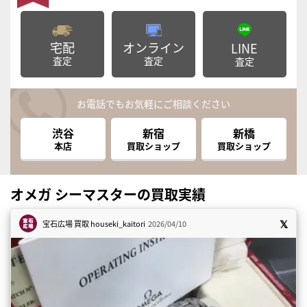
宅配
オンライン
LINE
査定
査定
査定
お電話でもお気軽にご相談ください
渋谷
新宿
新橋
本店
買取ショップ
買取ショップ
オメガ シーマスターの買取実績
宝石広場 買取
houseki_kaitori
2026/04/10