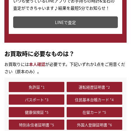
いつも使っているLINEアプリでお手持ちの時計&宝石の
査定ができちゃいます♪結果を最短5分でお知らせ！
どこからでもすぐに査定金額を知ることが出来ます。
LINEで査定
お買取時に必要なものは？
お買取りには
本人確認
が必要です。下記いずれか1点をご用意くだ
さい（原本のみ）。
免許証
運転経歴証明書
パスポート
住民基本台帳カード
健康保険証
在留カード
特別永住者証明書
外国人登録証明書