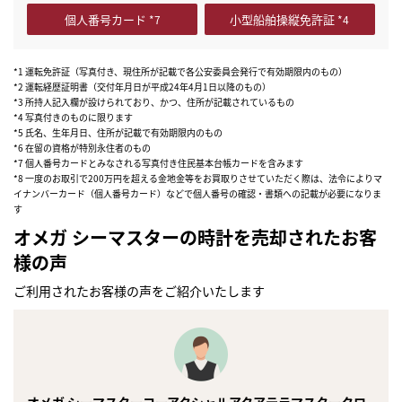
個人番号カード
小型船舶操縦免許証
*1 運転免許証（写真付き、現住所が記載で各公安委員会発行で有効期限内のもの）
*2 運転経歴証明書（交付年月日が平成24年4月1日以降のもの）
*3 所持人記入欄が設けられており、かつ、住所が記載されているもの
*4 写真付きのものに限ります
*5 氏名、生年月日、住所が記載で有効期限内のもの
*6 在留の資格が特別永住者のもの
*7 個人番号カードとみなされる写真付き住民基本台帳カードを含みます
*8 一度のお取引で200万円を超える金地金等をお買取りさせていただく際は、法令によりマ
イナンバーカード（個人番号カード）などで個人番号の確認・書類への記載が必要になりま
す
オメガ シーマスターの時計を売却されたお客
様の声
ご利用されたお客様の声をご紹介いたします
まずは
かんたん30秒でお試し査定