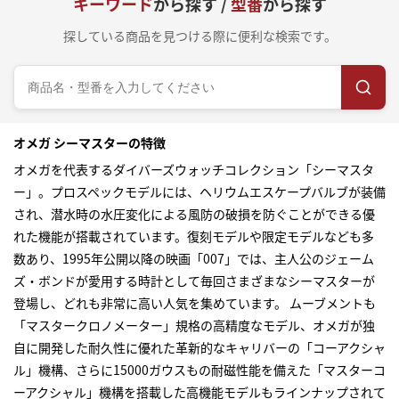
キーワード
から探す /
型番
から探す
探している商品を見つける際に便利な検索です。
オメガ シーマスターの特徴
オメガを代表するダイバーズウォッチコレクション「シーマスタ
ー」。プロスペックモデルには、ヘリウムエスケープバルブが装備
され、潜水時の水圧変化による風防の破損を防ぐことができる優
れた機能が搭載されています。復刻モデルや限定モデルなども多
数あり、1995年公開以降の映画「007」では、主人公のジェーム
ズ・ボンドが愛用する時計として毎回さまざまなシーマスターが
登場し、どれも非常に高い人気を集めています。 ムーブメントも
「マスタークロノメーター」規格の高精度なモデル、オメガが独
自に開発した耐久性に優れた革新的なキャリバーの「コーアクシャ
ル」機構、さらに15000ガウスもの耐磁性能を備えた「マスターコ
ーアクシャル」機構を搭載した高機能モデルもラインナップされて