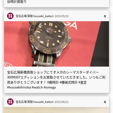
谷時計買取り
宝石広場 買取
houseki_kaitori
2025/09/22
宝石広場新橋買取ショップにてオメガのシーマスターダイバー
300M007エディションをお買取させていただきました。いつもご利
用ありがとうございます！ #腕時計 #機械式時計 #査定
#housekihiroba #watch #omega
宝石広場 買取
houseki_kaitori
2025/08/21