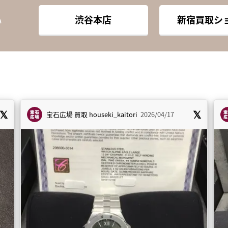
渋谷本店
新宿買取シ
い
宝石広場 買取
houseki_kaitori
2026/04/17