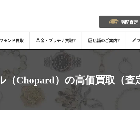
宅配査定
ヤモンド買取
金・プラチナ買取
店舗のご案内
▼
▼
（Chopard）
の高価買取（査