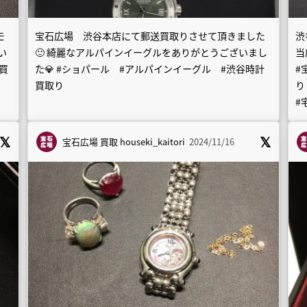
モ
宝石広場 渋谷本店にて郵送買取りさせて頂きました
渋
い
🙂 綺麗なアルパインイーグルをありがとうございまし
当
買
た💎 #ショパール #アルパインイーグル #渋谷時計
#
買取り
り 
#
宝石広場 買取
houseki_kaitori
2024/11/16