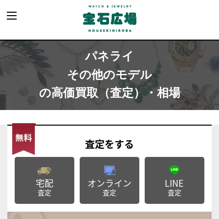
パネライ
その他のモデル
の高価買取（査定）・相場
査定
をする
宅配
オンライン
LINE
査定
査定
査定