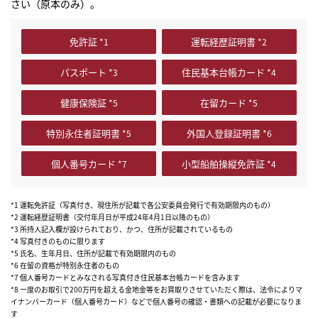
さい（原本のみ）。
免許証
運転経歴証明書
パスポート
住民基本台帳カード
健康保険証
在留カード
特別永住者証明書
外国人登録証明書
個人番号カード
小型船舶操縦免許証
*1 運転免許証（写真付き、現住所が記載で各公安委員会発行で有効期限内のもの）
*2 運転経歴証明書（交付年月日が平成24年4月1日以降のもの）
*3 所持人記入欄が設けられており、かつ、住所が記載されているもの
*4 写真付きのものに限ります
*5 氏名、生年月日、住所が記載で有効期限内のもの
*6 在留の資格が特別永住者のもの
*7 個人番号カードとみなされる写真付き住民基本台帳カードを含みます
*8 一度のお取引で200万円を超える金地金等をお買取りさせていただく際は、法令によりマ
イナンバーカード（個人番号カード）などで個人番号の確認・書類への記載が必要になりま
す