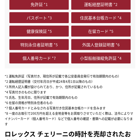
免許証
運転経歴証明書
パスポート
住民基本台帳カード
健康保険証
在留カード
特別永住者証明書
外国人登録証明書
個人番号カード
小型船舶操縦免許証
*1 運転免許証（写真付き、現住所が記載で各公安委員会発行で有効期限内のもの）
*2 運転経歴証明書（交付年月日が平成24年4月1日以降のもの）
*3 所持人記入欄が設けられており、かつ、住所が記載されているもの
*4 写真付きのものに限ります
*5 氏名、生年月日、住所が記載で有効期限内のもの
*6 在留の資格が特別永住者のもの
*7 個人番号カードとみなされる写真付き住民基本台帳カードを含みます
*8 一度のお取引で200万円を超える金地金等をお買取りさせていただく際は、法令によりマ
イナンバーカード（個人番号カード）などで個人番号の確認・書類への記載が必要になりま
す
ロレックス チェリーニの時計を売却されたお