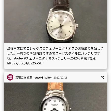
渋谷本店にてロレックスのチェリーニダナオスのお買取りを致しま
した。手巻きの薄型時計ですのでスーツスタイルにバッチリです
ね。 #rolex #チェリーニダナオス #チェリーニ4243 #時計買取
https://t.co/4jUa2SoSFi
宝石広場 買取
houseki_kaitori
2022/12/18