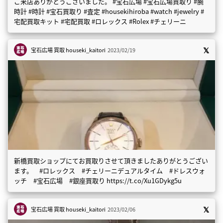
ご来店ありがとうございました。 #宝石広場 #宝石広場買取り #腕
時計 #時計 #宝石買取り #査定 #housekihiroba #watch #jewelry #
宅配買取キット #宅配買取 #ロレックス #Rolex #チェリーニ
宝石広場 買取
houseki_kaitori
2023/02/19
新橋買取ショップにてお買取りさせて頂きましたありがとうござい
ます。 #ロレックス #チェリーニデュアルタイム #ドレスウォ
ッチ #宝石広場 #銀座買取り https://t.co/Xu1GDykg5u
宝石広場 買取
houseki_kaitori
2023/02/06