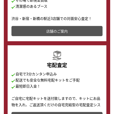
その場で即現金買取
清潔感のあるブース
渋谷・新宿・新橋の駅近3店舗での対面安心査定！
その場で現金買取致します。渋谷本店では、時計販売の
店舗を併設しており、下取りに出してお得に新しい時計
店舗のご案内
の購入もできます♪
宅配査定
自宅で3分カンタン申込み
配送でも安全な無料宅配キットをご手配
最短即日入金！
ご自宅に宅配キットを送付致しますので、キットにお品
物を入れ、ご返送頂くだけの自宅完結型の宅配査定シス
テムです。