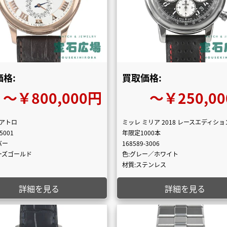
格:
買取価格:
〜￥800,000円
〜￥250,0
 クアトロ
ミッレ ミリア 2018 レースエディション
-5001
年限定1000本
バー
168589-3006
ーズゴールド
色:グレー／ホワイト
材質:ステンレス
詳細を見る
詳細を見る