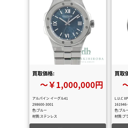
買取価格:
買取価
〜￥1,000,000円
〜
アルパイン イーグル41
L.U.C X
298600-3001
161946
色:ブルー
色:ブル
材質:ステンレス
材質:プ