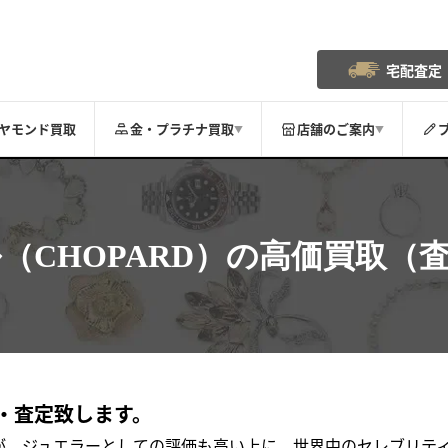
宅配査定
ヤモンド買取
金・プラチナ買取
店舗のご案内
▼
▼
ル
（CHOPARD）の
高価買取（
・査定致します。
が、ジュエラーとしての評価も高い上に、世界中のセレブリテ