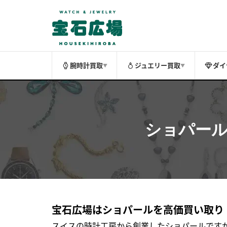
腕時計買取
ジュエリー買取
ダイ
▼
▼
ショパー
宝石広場はショパールを高価買い取り
スイスの時計工房から創業したショパールです