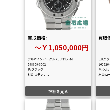
買取価格:
買取価
〜￥1,050,000円
アルパイン イーグル XL クロノ 44
L.U.C
298609-3002
161926
色:ブラック
色:シル
材質:ステンレス
材質:ロ
詳細を見る