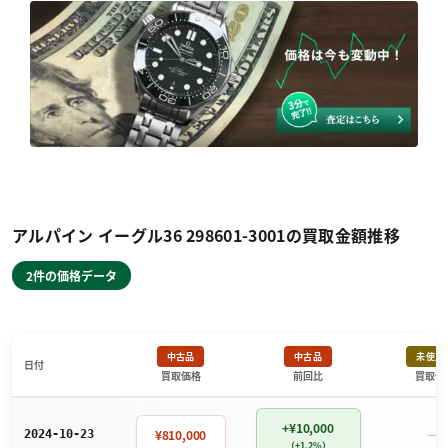
アルパイン イーグル36 298601-3001の買取金額推移
2件の価格データ
中古品
中古品
未使用
日付
買取価格
前回比
買取価
+¥10,000
－
¥810,000
2024-10-23
（+1.2%）