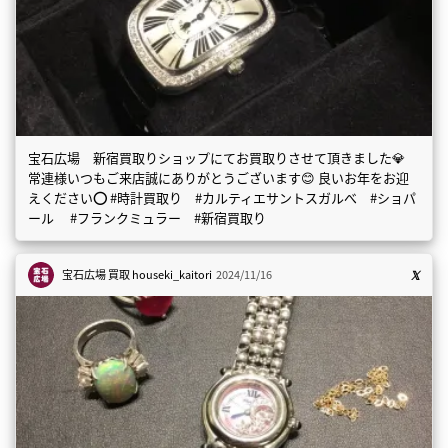
宝石広場 新宿買取りショップにてお買取りさせて頂きました💎
常連様いつもご来店誠にありがとうございます😊 良いお年をお迎
えください⭕️ #時計買取り #カルティエサントスガルべ #ショパ
ール #フランクミュラー #新宿買取り
宝石広場 買取
houseki_kaitori
2024/11/16