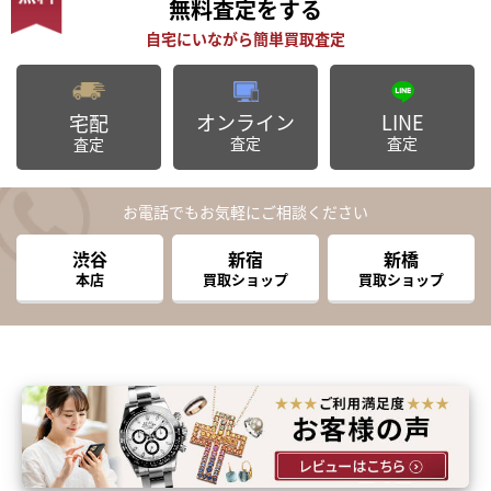
無料査定
をする
オンライン
LINE
宅配
査定
査定
査定
お電話でもお気軽にご相談ください
渋谷
新宿
新橋
本店
買取ショップ
買取ショップ