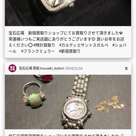
宝石広場 新宿買取りショップにてお買取りさせて頂きました💎
常連様いつもご来店誠にありがとうございます😊 良いお年をお迎
えください⭕️ #時計買取り #カルティエサントスガルべ #ショパ
ール #フランクミュラー #新宿買取り
宝石広場 買取
houseki_kaitori
2024/11/16
宝石広場新宿買取りショップにてお買取りさせて頂きました💎 ご