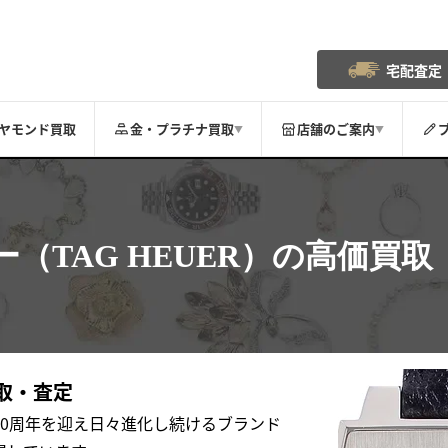
宅配査定
ヤモンド買取
金・プラチナ買取
店舗のご案内
▼
▼
ー
（TAG HEUER）の
高価買取
取・査定
150周年を迎え日々進化し続けるブランド