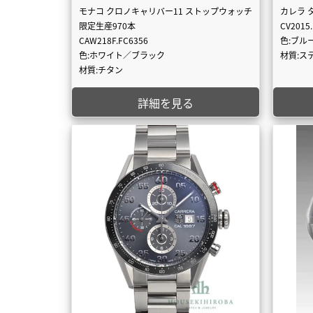
モナコ クロノキャリバー11 ストップウォッチ
カレラ 
限定生産970本
CV2015
CAW218F.FC6356
色:ブル
色:ホワイト／ブラック
材質:ス
材質:チタン
詳細を見る