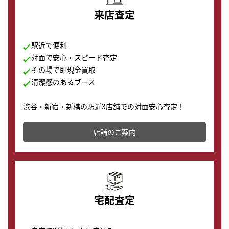
来店査定
駅近で便利
対面で安心・スピード査定
その場で即現金買取
清潔感のあるブース
渋谷・新宿・新橋の駅近3店舗での対面安心査定！
その場で現金買取致します。渋谷本店では、時計販売の
店舗を併設しており、下取りに出してお得に新しい時計
店舗のご案内
の購入もできます♪
宅配査定