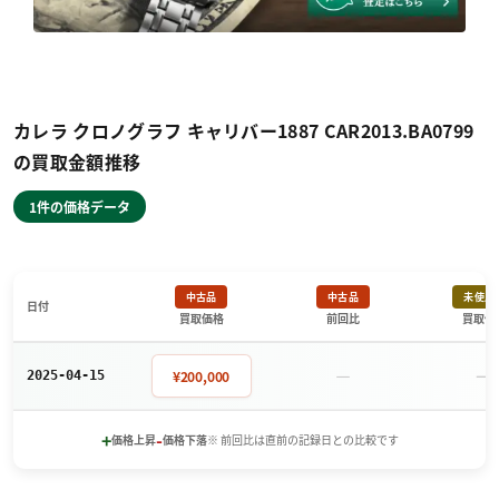
カレラ クロノグラフ キャリバー1887 CAR2013.BA0799
の買取金額推移
1件の価格データ
中古品
中古品
未使用
日付
買取価格
前回比
買取価
－
－
¥200,000
2025-04-15
+
-
価格上昇
価格下落
※ 前回比は直前の記録日との比較です