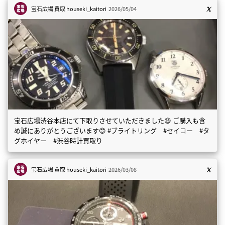
宝石広場 買取
houseki_kaitori
2026/05/04
宝石広場渋谷本店にて下取りさせていただきました😃 ご購入も含
め誠にありがとうございます😊 #ブライトリング #セイコー #タ
グホイヤー #渋谷時計買取り
宝石広場 買取
houseki_kaitori
2026/03/08