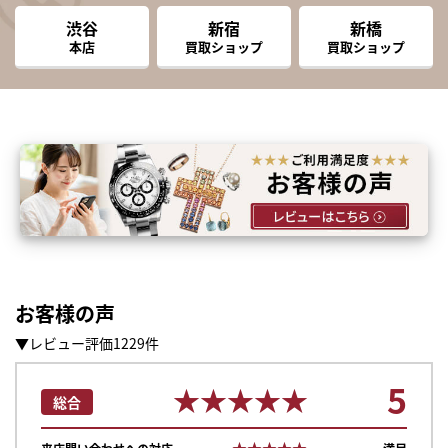
渋谷
新宿
新橋
本店
買取ショップ
買取ショップ
お客様の声
▼レビュー評価1229件
5
★★★★★
★★★★★
総合
★★★★★
★★★★★