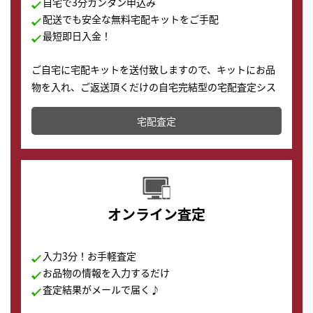
自宅で3分カンタン申込み
配送でも安全な無料宅配キットをご手配
最短即日入金！
ご自宅に宅配キットを送付致しますので、キットにお品
物を入れ、ご返送頂くだけの自宅完結型の宅配査定シス
テムです。
宅配査定
配送でも簡単&安全に査定・買取に出すことが可能で
す。
オンライン査定
入力3分！お手軽査定
お品物の情報を入力するだけ
査定結果がメールで届く♪