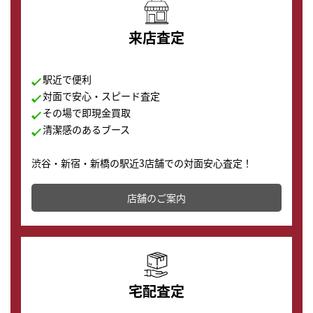
来店査定
駅近で便利
対面で安心・スピード査定
その場で即現金買取
清潔感のあるブース
渋谷・新宿・新橋の駅近3店舗での対面安心査定！
その場で現金買取致します。渋谷本店では、時計販売の
店舗を併設しており、下取りに出してお得に新しい時計
店舗のご案内
の購入もできます♪
宅配査定