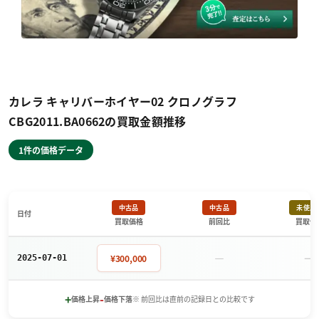
カレラ キャリバーホイヤー02 クロノグラフ
CBG2011.BA0662の買取金額推移
1件の価格データ
中古品
中古品
未使用
日付
買取価格
前回比
買取価
－
－
¥300,000
2025-07-01
+
-
価格上昇
価格下落
※ 前回比は直前の記録日との比較です