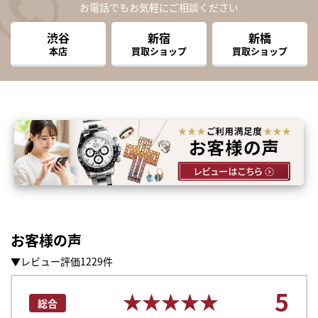
お電話でもお気軽にご相談ください
渋谷
新宿
新橋
本店
買取ショップ
買取ショップ
お客様の声
▼レビュー評価1229件
5
★★★★★
★★★★★
総合