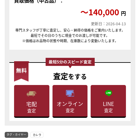
買取価格（中古品）：
〜140,000
円
更新日：2026-04-13
専門スタッフが丁寧に査定し、安心・納得の価格をご案内いたします。
最短でその日のうちに現金でのお渡しが可能です。
※価格はお品物の状態や時期、在庫数により変動いたします。
査定
をする
LINE
オンライン
宅配
査定
査定
査定
タグ・ホイヤー
カレラ