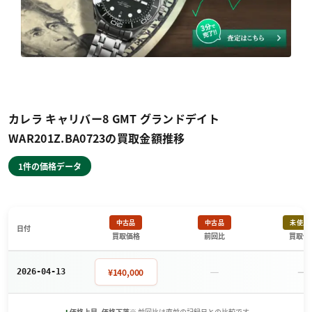
カレラ キャリバー8 GMT グランドデイト
WAR201Z.BA0723の買取金額推移
1件の価格データ
中古品
中古品
未使用
日付
買取価格
前回比
買取価
－
－
¥140,000
2026-04-13
+
-
価格上昇
価格下落
※ 前回比は直前の記録日との比較です