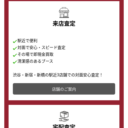
来店査定
駅近で便利
対面で安心・スピード査定
その場で即現金買取
清潔感のあるブース
渋谷・新宿・新橋の駅近3店舗での対面安心査定！
その場で現金買取致します。渋谷本店では、時計販売の
店舗を併設しており、下取りに出してお得に新しい時計
店舗のご案内
の購入もできます♪
宅配査定