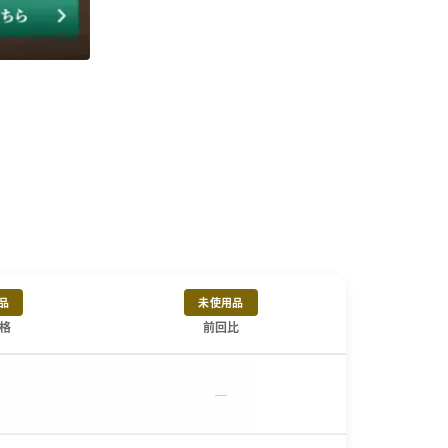
品
未使用品
格
前回比
－