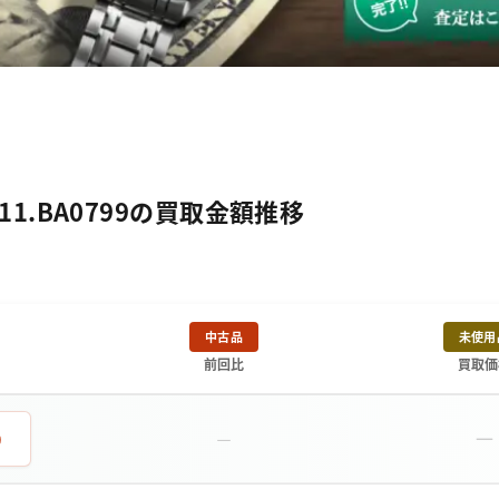
A11.BA0799の買取金額推移
中古品
未使用
前回比
買取価
－
0
－